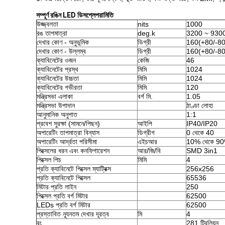
সম্পূর্ণ রঙিন LED ডিসপ্লে
পরামিতি
উজ্জ্বলতা
nits
1000
রঙ তাপমাত্রা
deg.k
3200 ~ 930
দেখার কোণ - অনুভূমিক
ডিগ্রী
160(+80/-80
দেখার কোণ - উল্লম্ব
ডিগ্রী
160(+80/-80
ক্যাবিনেটের ওজন
কেজি
46
ক্যাবিনেটের প্রস্থ
মিমি
1024
ক্যাবিনেটের উচ্চতা
মিমি
1024
ক্যাবিনেটের গভীরতা
মিমি
120
মন্ত্রিসভা এলাকা
বর্গ মি.
1.05
মন্ত্রিসভা উপাদান
ঠাণ্ডা লোহা
আনুমানিক অনুপাত
1:1
প্রবেশ সুরক্ষা (সামনে/পিছন)
আইপি
IP40/IP20
অপারেটিং তাপমাত্রা বিন্যাস
ডিগ্রীগ
0 থেকে 40
অপারেটিং আর্দ্রতা পরিসীমা
এইচআর
10% থেকে 9
পিক্সেলের ধরন এবং কনফিগারেশন
আর/জি/বি
SMD 3in1
পিক্সেল পিচ
মিমি
4
প্রতি ক্যাবিনেটে পিক্সেল ম্যাট্রিক্স
256x256
প্রতি ক্যাবিনেটে পিক্সেল
65536
মিটার প্রতি লাইন
250
পিক্সেল প্রতি বর্গ মিটার
62500
LEDs প্রতি বর্গ মিটার
62500
প্রস্তাবিত ন্যূনতম দেখার দূরত্ব
মি
4
রং
281 ট্রিলিয়ন