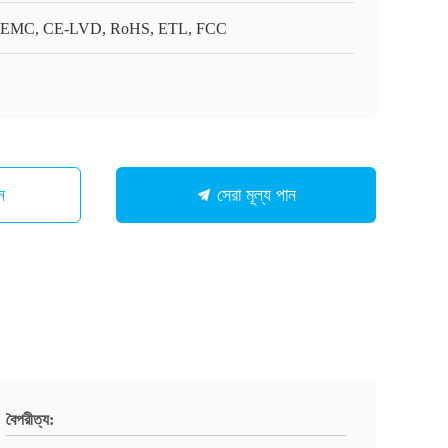
EMC, CE-LVD, RoHS, ETL, FCC
ন
সেরা মূল্য পান
বৈপরীত্য: