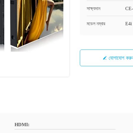
সাক্ষ্যদান
CE-
মডেল নম্বার
E4i
যোগাযোগ করু
HDMI: