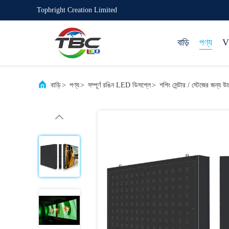
Topbright Creation Limited
বাড়ি
পণ্য
VR
বাড়ি
>
পণ্য
>
সম্পূর্ণ রঙিন LED ডিসপ্লে
>
শপিং সেন্টার / স্টেজের জন্