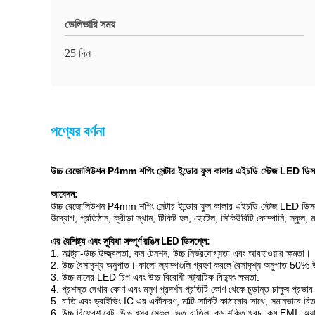
ডেলিভারি সময়
25 দিন
পণ্যের বর্ণনা
উচ্চ রেজোলিউশন P4mm শপিং সেন্টার ইন্ডোর ফুল কালার এইচডি স্টেজ LED ডিসপ
আবেদন:
উচ্চ রেজোলিউশন P4mm শপিং সেন্টার ইন্ডোর ফুল কালার এইচডি স্টেজ LED ডিসপ্লে
উদ্যোগ, প্রতিষ্ঠান, ক্রীড়া স্থান, টিকিট হল, হোটেল, সিকিউরিটি কোম্পানি, স্কুল, মঞ
এর বৈশিষ্ট্য এবং সুবিধা
সম্পূর্ণ রঙিন LED ডিসপ্লে
:
1. আল্ট্রা-উচ্চ উজ্জ্বলতা, কম টেনশন, উচ্চ নির্ভরযোগ্যতা এবং আবহাওয়ার ক্ষমতা।
2. উচ্চ বৈসাদৃশ্য অনুপাত। কালো ল্যাম্পগুলি গ্রহণ করলে বৈসাদৃশ্য অনুপাত 50%
3. উচ্চ মানের LED চিপ এবং উচ্চ বিরোধী স্ট্যাটিক বিদ্যুৎ ক্ষমতা.
4. প্রশস্ত দেখার কোণ এবং মসৃণ প্রদর্শন প্রতিটি কোণ থেকে চূড়ান্ত চাক্ষুষ প্রভা
5. বাতি এবং ড্রাইভিং IC এর একীকরণ, মাল্টি-সার্কিট কাঠামোর সাথে, সমানভাবে ব
6. উচ্চ রিফ্রেশ রেট, উচ্চ ধূসর স্কেল, ভূত-বাতিল, কম শক্তি খরচ, কম EMI, অ্যান্ট