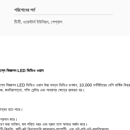
পরিশোধের শর্ত
টি/টি, ওয়েস্টার্ন ইউনিয়ন, পেপ্যাল
্লে বিজ্ঞাপন LED ভিডিও ওয়াল
 বিজ্ঞাপন LED ভিডিও ওয়াল উচ্চ ঘনত্ব ভিডিও গুণমান, 10,000 বর্গমিটারের বেশি বার্ষিক বিক্র
্চ, জননিরাপত্তা, শপিং সেন্টার এবং অন্যান্য ক্ষেত্রে ব্যবহৃত হয়।
 উন্নত হতে পারে।
ব প্রদান করে।
িতরণ করা বর্তমান, কম শক্তি খরচ এবং দ্রুত তাপ অপচয় অর্জন করে।
ি-ক্রিপিং, মাল্টি-রুট রিডানডেন্সি ব্যাকআপ-সাপোর্টিং, এবং ডট-বাই-ডট-ক্যালিব্রেশন