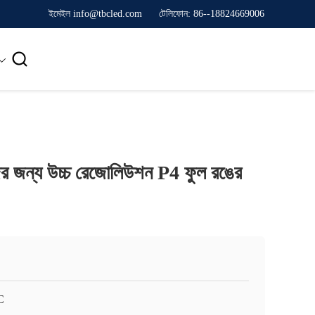
ইমেইল info@tbcled.com
টেলিফোন: 86--18824669006

েজের জন্য উচ্চ রেজোলিউশন P4 ফুল রঙের
C