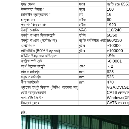
ধূসর স্কেল
স্তর
প্রতি রঙে 6553
উজ্জ্বলতা নিয়ন্ত্রণ
স্তর
100
ডিজিটাল প্রক্রিয়াকরণ
বিট
16
চক্রের হার
হার্টজ
60
প্রদর্শন রিফ্রেশ হার
হার্টজ
1920
ইনপুট ভোল্টেজ
VAC
110/240
ইনপুট পাওয়ার ফ্রিকোয়েন্সি
হার্টজ
50/60
ইনপুট পাওয়ার (সর্বোচ্চ/গড়)
প্রতি বর্গমিটারে ওয়াট
660/230
এমটিবিএফ
ঘন্টার
≥10000
লাইফটাইম (50% উজ্জ্বলতা)
ঘন্টার
≥100000
মডিউল উজ্জ্বলতা অভিন্নতা
~5%
ব্লাইন্ড স্পট রেট
~0.0001
আর্থ লিকেজ কারেন্ট
এমএ
＜2
লাল তরঙ্গদৈর্ঘ্য
nm
623
সবুজ তরঙ্গদৈর্ঘ্য
nm
525
নীল তরঙ্গদৈর্ঘ্য
nm
470
প্যানেল ইনপুট বিন্যাস (ভিডিও প্রসেসর সহ)
VGA,DVI,SDI
ডেটা আন্তঃসংযোগ
CAT6 কেবল/ফা
অপারেটিং সিস্টেম
Windows(XP/
নিয়ন্ত্রণ দূরত্ব
CAT6 তারের দ্ব
ছবি: