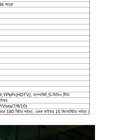
6 মাত্রা
,YPbPr(HDTV), কম্পোজিট,S-ভিডিও,টিভি
ইবার
Vista/7/8/10)
ারা 180 মিটার পর্যন্ত, একক ফাইবার 15 কিলোমিটার পর্যন্ত।