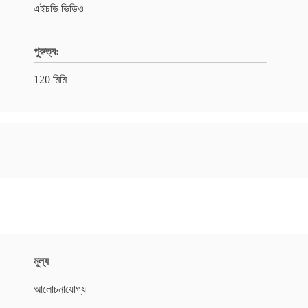
এইচডি ভিডিও
পুরুত্ব:
120 মিমি
মূল্য
আলোচনাযোগ্য