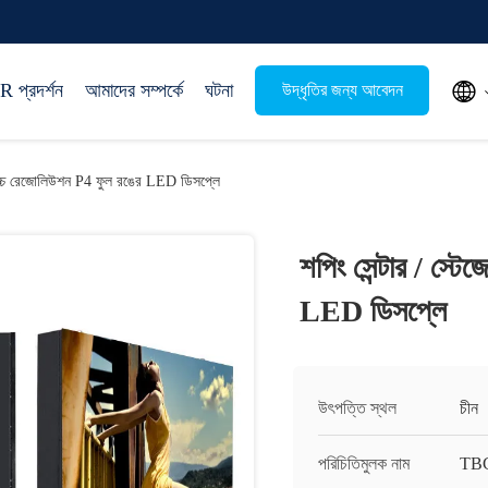

 প্রদর্শন
আমাদের সম্পর্কে
ঘটনা
উদ্ধৃতির জন্য আবেদন
য উচ্চ রেজোলিউশন P4 ফুল রঙের LED ডিসপ্লে
শপিং সেন্টার / স্ট
LED ডিসপ্লে
উৎপত্তি স্থল
চীন
পরিচিতিমুলক নাম
TB