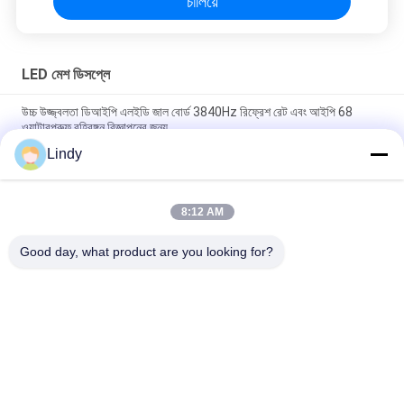
চালিয়ে
LED মেশ ডিসপ্লে
উচ্চ উজ্জ্বলতা ডিআইপি এলইডি জাল বোর্ড 3840Hz রিফ্রেশ রেট এবং আইপি 68
ওয়াটারপ্রুফ বহিরঙ্গন বিজ্ঞাপনের জন্য
Lindy
আউটডোর এলইডি মেশ ডিসপ্লে P25-25, 8000nits উচ্চ উজ্জ্বলতা, IP68 জলরোধী
এবং উন্নত দৃশ্যমানতার জন্য হালকা ওজনের ডিজাইন
8:12 AM
8000nits উচ্চ উজ্জ্বলতা, IP68 জলরোধী এবং হালকা ওজনের ডিজাইন সহ আউটডোর
এলইডি জাল ডিসপ্লে
Good day, what product are you looking for?
সব
এইচডি এলইডি ডিসপ্লে
সিওবি এলইডি স্ক্রিন
LED বিজ্ঞাপন প্রদর্শন
মঞ্চ ভাড়া এলইডি ডিসপ্লে