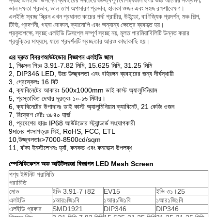
স্বচ্ছ এলইডি ডিসপ্লে ব্যবহারের সবচেয়ে গুরুত্বপূর্ণ বৈশিষ্ট্যগুলি হ'লঃ উচ্চ আলোর সংক্রমণ,
ভাল দক্ষতা প্রভাব, ভাল তাপ অপসারণ প্রভাব, হালকা ওজন এবং সহজ রক্ষণাবেক্ষণ।
এলইডি স্বচ্ছ স্ক্রিন এখন প্রধানত কাচের পর্দা প্রাচীর, উইন্ডো, বাণিজ্যিক প্রদর্শন, মঞ্চ শিল্প,
টিভি, প্রদর্শনী, গহনা দোকান, ক্যানোপি এবং অন্যান্য ক্ষেত্রে ব্যবহৃত হয়।
প্রকৃতপক্ষে, স্বচ্ছ এলইডি ডিসপ্লে সম্পূর্ণ স্বচ্ছ নয়, মূলত পারমিয়াবিলিটি উন্নত করার
প্রযুক্তির মাধ্যমে, যাতে প্রদর্শনটি স্বচ্ছতার আরও কাছাকাছি হয়।
এর দ্রুত বিবরণ
আউটডোর বিজ্ঞাপন এলইডি জাল
1, পিক্সেল পিচঃ 3.91-7.82 মিমি, 15.625 মিমি, 31.25 মিমি
2, DIP346 LED, উচ্চ উজ্জ্বলতা এবং বহিরঙ্গন ব্যবহারের জন্য দীর্ঘস্থায়ী
3, গ্রেস্কেলঃ 16 বিট
4, ক্যাবিনেটের আকারঃ 500x1000mm ডাই কাস্ট অ্যালুমিনিয়াম
5, প্রস্তাবিত দেখার দূরত্বঃ ১০-১৬ মিটার।
6, ক্যাবিনেটের উপাদানঃ ডাই কাস্ট অ্যালুমিনিয়াম ক্যাবিনেট, 21 কেজি ওজন
7, রিফ্রেশ রেটঃ ৩৮৪০ হার্জ
8, প্রবেশের হারঃ IP68 আউটডোর স্ট্যান্ডার্ড সংযোগকারী
9মানের শংসাপত্রঃ সিই, RoHS, FCC, ETL
10,উজ্জ্বলতাঃ>7000-8500cd/sqm
11, বাঁকা ইনস্টলেশনঃ হ্যাঁ, কনকভ এবং কনভেক্স উপলব্ধ
স্পেসিফিকেশন অফ আউট
দরজা বিজ্ঞাপন LED Mesh Screen
পণ্য ইউনিট পরামিতি
পরামিতি
মোড
ইভি 3.91-7।82
EV15
ইভি ৩১।25
এলইডি
১আর১জি১বি
১আর১জি১বি
১আর১জি১বি
এলইডি প্রকার
SMD1921
DIP346
DIP346