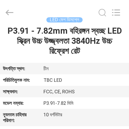
2026
Topbright
Creation
Limited.
All
LED মেশ ডিসপ্লে
Rights
Reserved.
P3.91 - 7.82mm বহিরঙ্গন স্বচ্ছ LED
বাড়ি
স্ক্রিন উচ্চ উজ্জ্বলতা 3840Hz উচ্চ
পণ্য
রিফ্রেশ রেট
VR
উৎপত্তি স্থল:
চীন
প্রদর্শন
পরিচিতিমুলক নাম:
TBC LED
সাক্ষ্যদান:
FCC, CE, ROHS
আমাদের
মডেল নম্বার:
P3.91-7.82 মিমি
সম্পর্কে
ন্যূনতম চাহিদার
10 বর্গমিটার
পরিমাণ:
কারখানা