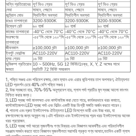
অগ্নি প্রতিরোধের
পূর্ণ ভিও গ্রেড
পূর্ণ ভিও গ্রেড
পূর্ণ ভিও গ্রেড
সেবা
সামনে, পেছনে
সামনে, পেছনে
সামনে, পেছনে
কন্ট্রোল মোড
স্থিতিশীল অবস্থা
স্থিতিশীল অবস্থা
স্থিতিশীল অবস্থা
রঙের তাপমাত্রা
3200-9300K
3200-9300K
3200-9300K
রিফ্রেশ রেট
৬০ হার্জ
৬০ হার্জ
৬০ হার্জ
কাজের তাপমাত্রা
-40°C থেকে 70°C
-40°C থেকে 70°C
-40°C থেকে 70°C
সংরক্ষণের
-৫৫°সি থেকে ১২০°সি
-৫৫°সি থেকে ১২০°সি
-৫৫°সি থেকে ১২০°সি
তাপমাত্রা
জীবনকাল
≥100,000 ঘন্টা
≥100,000 ঘন্টা
≥100,000 ঘন্টা
ইনপুট ভোল্টেজ
AC110-220V
AC110-220V
AC110-220V
ধূসর গ্রেড
১৬ বিট
১৬ বিট
১৬ বিট
ভূমিকম্প প্রতিরোধ
10 ~ 500Hz, 5G 12 মিনিট/1চক্র, X, Y, Z অক্ষের সাথে
ক্ষমতা
প্রতিটি 72 মিনিট সময়কাল
1, শক্তি সঞ্চয় এবং পরিবেশ রক্ষার, কোন ফ্যান এবং এয়ার কন্ডিশনার তাপ অপসারণ, ঐতিহ্যগত
LED প্রদর্শন চেয়ে 40% বেশি শক্তি সঞ্চয়।
2, উচ্চ স্বচ্ছতা হার, 70%-95% অনুপ্রবেশ হার, গ্লাস পর্দা প্রাচীর মূল স্বচ্ছ আলো ফাংশন
নিশ্চিত করার জন্য।
3, LED স্বচ্ছ পর্দা মানসম্মত এবং কাস্টমাইজ করা যেতে পারে, কার্যকরভাবে খরচ কমাতে,
কাস্টমাইজেশন LED স্বচ্ছ পর্দা এবং বিল্ডিং একটি উচ্চ ডিগ্রী সঙ্গতি অর্জন করতে পারেন।
4, পাতলা এবং দ্রুত ইনস্টলেশনঃ ঐতিহ্যগত LED ডিসপ্লে ভারী এবং উচ্চ খরচ, যা
রক্ষণাবেক্ষণের জন্য অনুকূল নয়।এটা পরিবহন এবং ইনস্টলেশনের শ্রম খরচ ইনস্টলেশনের অনেক
খরচ প্রয়োজন.
5, LED স্বচ্ছ পর্দা আরো সৃজনশীলঃ পণ্য বিক্রয় এবং বিজ্ঞাপন আকর্ষণীয় এবং পরিবর্তনশীল
সরঞ্জাম সমর্থন করতে যাতে বিজ্ঞাপন সৃজনশীলতা সরাসরি প্রকৃত পণ্য আঘাত,যতদিন একটি গ্লাস