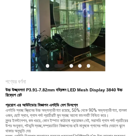
পণ্যের বর্ণনা
উচ্চ উজ্জ্বলতা P3.91-7.82mm বহিরঙ্গন LED Mesh Display 3840 উচ্চ
রিফ্রেশ রেট
প্রয়োগ
এর
আউটডোর বিজ্ঞাপন এলইডি মেশ ডিসপ্লে
এলইডি স্বচ্ছ স্ক্রিনের উচ্চ অভ্যন্তরীণতা রয়েছে, 50% থেকে 90% অভ্যন্তরীণতা, হালকা
ওজন, ছোট স্থান, গ্লাস পর্দা প্রাচীরটি মূল স্বচ্ছ আলো ফাংশনটি নিশ্চিত করে।
সুন্দর ইনস্টলেশন, কম খরচে, কোন ইস্পাত কাঠামো প্রয়োজন নেই, সরাসরি গ্লাস পর্দা প্রাচীরের
উপর সংযুক্ত, পটভূমি স্বচ্ছ,সম্প্রচারিত বিজ্ঞাপনের ছবি মানুষকে গ্লাসের পর্দার দেয়ালে ঝুলে
থাকার অনুভূতি দেয়