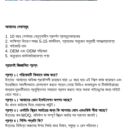
আমাদের সেবাসমূহ
1. 10 বছর পেশাদার নেতৃত্বাধীন প্রদর্শন প্রস্তুতকারকের
2. সংক্ষিপ্ত বিতরণ সময়ঃ 5-15 কার্যদিবস, গ্রাহকের অনুরোধ অনুযায়ী সামঞ্জস্যযোগ্য
3. পাইকারি দাম
4. OEM এবং ODM পরিষেবা
5. অনুরোধে কাস্টমাইজযোগ্য পণ্য
প্রায়শই জিজ্ঞাসিত প্রশ্ন
প্রশ্ন ১। পরিষেবাটি কিভাবে কাজ করে?
উত্তর: আমাদের অভিজ্ঞ প্রকৌশলী রয়েছেন যারা ১৫ বছর ধরে এই শিল্পে কাজ করেছেন এবং
ইংরেজিতে সাবলীলভাবে যোগাযোগ করতে পারেন।তারা ভিডিও কনফারেন্স বা টিমভিউয়ারের
মাধ্যমে দূরবর্তীভাবে প্রযুক্তিগত সহায়তা প্রদান করতে পারে অথবা গাইডেন্সের জন্য সাইটে
যেতে পারে।.
প্রশ্ন ২। আমাদের কোন ইনস্টলেশন অপশন আছে?
উঃ ধাতব কাঠামো দিয়ে দেয়ালের মাউন্ট।
প্রশ্ন ৩। এলইডি স্ক্রিন অর্ডারের জন্য কি আপনার কোন এমওকিউ সীমা আছে?
উত্তরঃ কম MOQ, মডিউল বা সম্পূর্ণ স্ক্রিন অর্ডার সব স্বাগত জানাই।
প্রশ্ন ৪। শিপিং পদ্ধতি কি?
উত্তরঃ বিভিন্ন অঞ্চলের উপর নির্ভর করে বিমান, সমুদ্র ও রেল পরিবহন।