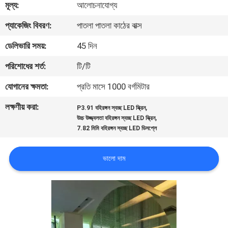
মূল্য:
আলোচনাযোগ্য
ভ্রমণ
প্যাকেজিং বিবরণ:
পাতলা পাতলা কাঠের বাক্স
মান
ডেলিভারি সময়:
45 দিন
নিয়ন্ত্রণ
পরিশোধের শর্ত:
টি/টি
যোগানের ক্ষমতা:
প্রতি মাসে 1000 বর্গমিটার
খবর
লক্ষণীয় করা:
,
P3.91 বহিরঙ্গন স্বচ্ছ LED স্ক্রিন
,
উচ্চ উজ্জ্বলতা বহিরঙ্গন স্বচ্ছ LED স্ক্রিন
সাইটম্যাপ
7.82 মিমি বহিরঙ্গন স্বচ্ছ LED ডিসপ্লে
গোপনীয়তা
ভালো দাম
নীতি