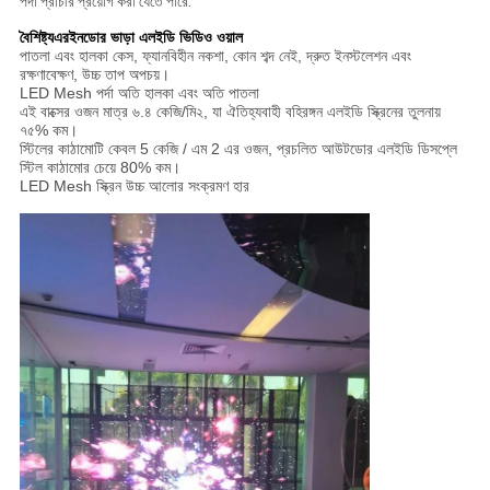
পর্দা প্রাচীর প্রয়োগ করা যেতে পারে.
বৈশিষ্ট্য
এর
ইনডোর ভাড়া এলইডি ভিডিও ওয়াল
পাতলা এবং হালকা কেস, ফ্যানবিহীন নকশা, কোন শব্দ নেই, দ্রুত ইনস্টলেশন এবং
রক্ষণাবেক্ষণ, উচ্চ তাপ অপচয়।
LED Mesh পর্দা অতি হালকা এবং অতি পাতলা
এই বাক্সের ওজন মাত্র ৬.৪ কেজি/মি২, যা ঐতিহ্যবাহী বহিরঙ্গন এলইডি স্ক্রিনের তুলনায়
৭৫% কম।
স্টিলের কাঠামোটি কেবল 5 কেজি / এম 2 এর ওজন, প্রচলিত আউটডোর এলইডি ডিসপ্লে
স্টিল কাঠামোর চেয়ে 80% কম।
LED Mesh স্ক্রিন উচ্চ আলোর সংক্রমণ হার