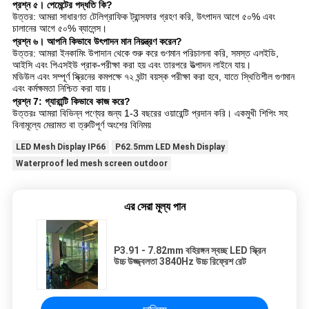
প্রশ্ন ৫। পেমেন্টের পদ্ধতি কি?
উত্তর: আমরা সাধারণত টেলিগ্রাফিক ট্রান্সফার গ্রহণ করি, উৎপাদন আগে ৫০% এবং
চালানের আগে ৫০% ব্যালেন্স।
প্রশ্ন ৬। আপনি কিভাবে উৎপাদন মান নিয়ন্ত্রণ করেন?
উত্তর: আমরা ইনকামিং উপাদান থেকে শুরু করে গুণমান পরিচালনা করি, সমস্ত এলইডি,
আইসি এবং পিএসইউ প্রাক-পরীক্ষা করা হয় এবং তারপরে উত্পাদন লাইনে যায়।
মডিউল এবং সম্পূর্ণ স্ক্রিনের কমপক্ষে ৭২ ঘন্টা বয়স্ক পরীক্ষা করা হবে, যাতে স্থিতিশীল গুণমান
এবং কর্মক্ষমতা নিশ্চিত করা যায়।
প্রশ্ন 7: গ্যারান্টি কিভাবে কাজ করে?
উত্তরঃ আমরা বিভিন্ন পণ্যের জন্য 1-3 বছরের ওয়ারেন্টি প্রদান করি। একমুখী শিপিং সহ
বিনামূল্যে মেরামত বা ত্রুটিপূর্ণ অংশের বিনিময়
LED Mesh Display IP66
P62.5mm LED Mesh Display
Waterproof led mesh screen outdoor
এর সেরা মূল্য পান
P3.91 - 7.82mm বহিরঙ্গন স্বচ্ছ LED স্ক্রিন
উচ্চ উজ্জ্বলতা 3840Hz উচ্চ রিফ্রেশ রেট