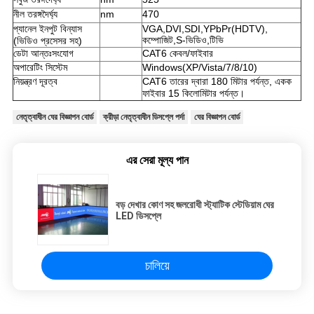
নীল তরঙ্গদৈর্ঘ্য
nm
470
প্যানেল ইনপুট বিন্যাস
VGA,DVI,SDI,YPbPr(HDTV),
কম্পোজিট,S-ভিডিও,টিভি
(ভিডিও প্রসেসর সহ)
ডেটা আন্তঃসংযোগ
CAT6 কেবল/ফাইবার
অপারেটিং সিস্টেম
Windows(XP/Vista/7/8/10)
নিয়ন্ত্রণ দূরত্ব
CAT6 তারের দ্বারা 180 মিটার পর্যন্ত, একক
ফাইবার 15 কিলোমিটার পর্যন্ত।
নেতৃত্বাধীন ঘের বিজ্ঞাপন বোর্ড
ক্রীড়া নেতৃত্বাধীন ডিসপ্লে পর্দা
ঘের বিজ্ঞাপন বোর্ড
এর সেরা মূল্য পান
বড় দেখার কোণ সহ জলরোধী স্ট্যাটিক স্টেডিয়াম ঘের
LED ডিসপ্লে
চালিয়ে