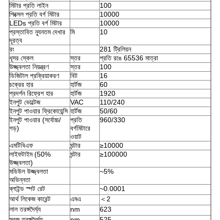
মিটার প্রতি লাইন
100
পিক্সেল প্রতি বর্গ মিটার
10000
LEDs প্রতি বর্গ মিটার
10000
প্রস্তাবিত ন্যূনতম দেখার
মি
10
দূরত্ব
রং
281 ট্রিলিয়ন
ধূসর স্কেল
স্তর
প্রতি রঙে 65536 মাত্রা
উজ্জ্বলতা নিয়ন্ত্রণ
স্তর
100
ডিজিটাল প্রক্রিয়াকরণ
বিট
16
চক্রের হার
হার্টজ
60
প্রদর্শন রিফ্রেশ হার
হার্টজ
1920
ইনপুট ভোল্টেজ
VAC
110/240
ইনপুট পাওয়ার ফ্রিকোয়েন্সি
হার্টজ
50/60
ইনপুট পাওয়ার (সর্বোচ্চ/
প্রতি
960/330
গড়)
বর্গমিটারে
ওয়াট
এমটিবিএফ
ঘন্টার
≥10000
লাইফটাইম (50%
ঘন্টার
≥100000
উজ্জ্বলতা)
মডিউল উজ্জ্বলতা
~5%
অভিন্নতা
ব্লাইন্ড স্পট রেট
~0.0001
আর্থ লিকেজ কারেন্ট
এমএ
＜2
লাল তরঙ্গদৈর্ঘ্য
nm
623
সবুজ তরঙ্গদৈর্ঘ্য
nm
525