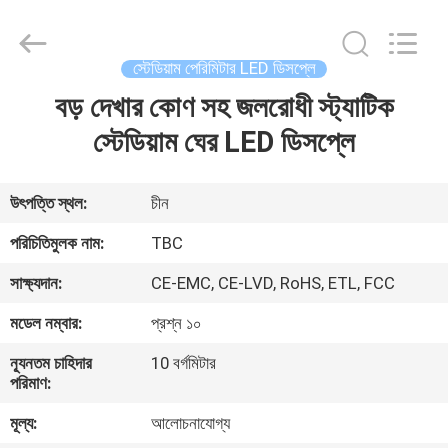
2026
Topbright
Creation
Limited.
All
স্টেডিয়াম পেরিমিটার LED ডিসপ্লে
Rights
Reserved.
বড় দেখার কোণ সহ জলরোধী স্ট্যাটিক
বাড়ি
স্টেডিয়াম ঘের LED ডিসপ্লে
পণ্য
উৎপত্তি স্থল:
চীন
VR
পরিচিতিমুলক নাম:
TBC
প্রদর্শন
সাক্ষ্যদান:
CE-EMC, CE-LVD, RoHS, ETL, FCC
মডেল নম্বার:
প্রশ্ন ১০
আমাদের
সম্পর্কে
ন্যূনতম চাহিদার
10 বর্গমিটার
পরিমাণ:
মূল্য:
আলোচনাযোগ্য
কারখানা