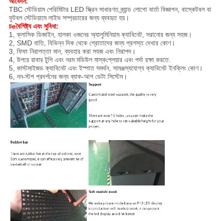
আবেদন:
TBC স্টেডিয়াম পেরিমিটার LED স্ক্রিন সাধারণত ব্র্যান্ড লোগো বার্তা বিজ্ঞাপন, বাস্কেটবল বা
ফুটবল স্টেডিয়ামে লাইভ সম্প্রচারের জন্য ব্যবহৃত হয়।
চ
e
বৈশিষ্ট্য এবং সুবিধা
:
1, ক্লাসিক ডিজাইন, হালকা ওজনের অ্যালুমিনিয়াম ক্যাবিনেট, সরানোর জন্য সহজ।
2, SMD বাতি, বিভিন্ন দিক থেকে শ্রোতাদের জন্য প্রশস্ত দেখার কোণ।
3, ফিফা নিরাপত্তা মান, ব্যবহার করা সহজ এবং নিরাপদ।
4, উপরে রাবার টুপি এবং নরম মডিউল মাস্ক
প্লেয়ার এবং পর্দা রক্ষা করতে.
5, কাস্টমাইজড ক্যাবিনেট এবং ইস্পাত সমর্থন, সামঞ্জস্যযোগ্য ক্যাবিনেট ইনক্লিং কোণ।
6, নন-স্টপ প্রদর্শনের জন্য ব্যাক-আপ ডেটা সিস্টেম।