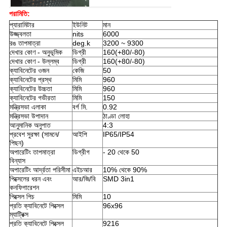
পরামিতি:
প্যারামিটার
ইউনিট
মান
উজ্জ্বলতা
nits
6000
রঙ তাপমাত্রা
deg.k
3200 ~ 9300
দেখার কোণ - অনুভূমিক
ডিগ্রী
160(+80/-80)
দেখার কোণ - উল্লম্ব
ডিগ্রী
160(+80/-80)
ক্যাবিনেটের ওজন
কেজি
50
ক্যাবিনেটের প্রস্থ
মিমি
960
ক্যাবিনেটের উচ্চতা
মিমি
960
ক্যাবিনেটের গভীরতা
মিমি
150
মন্ত্রিসভা এলাকা
বর্গ মি.
0.92
মন্ত্রিসভা উপাদান
ঠাণ্ডা লোহা
আনুমানিক অনুপাত
4:3
প্রবেশ সুরক্ষা (সামনে/
আইপি
IP65/IP54
পিছন)
অপারেটিং তাপমাত্রা
ডিগ্রীগ
- 20 থেকে 50
বিন্যাস
অপারেটিং আর্দ্রতা পরিসীমা
এইচআর
10% থেকে 90%
পিক্সেলের ধরন এবং
আর/জি/বি
SMD 3in1
কনফিগারেশন
পিক্সেল পিচ
মিমি
10
প্রতি ক্যাবিনেটে পিক্সেল
96x96
ম্যাট্রিক্স
প্রতি ক্যাবিনেটে পিক্সেল
9216