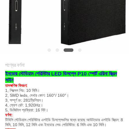
পণ্যের বর্ণনা
ইনডোর স্টেডিয়াম পেরিমিটার LED ডিসপ্লে P10 স্পোর্ট এরিনা স্ক্রিন
সাইন
তাৎক্ষণিক বিবরণ:
1, পিক্সেল পিচ: 10 মিমি।
2, SMD leds, দেখার কোণ: 160°/ 160°।
3, সম্পূর্ণ রং: 281ট্রিলিয়ন।
4, ফ্রেশ রেট: 1,920Hz।
5, ডিজিটাল প্রক্রিয়া: 16 বিট।
বর্ণনা:
টিবিসি স্টেডিয়াম পেরিমিটার এলইডি ডিসপ্লেগুলির মধ্যে রয়েছে আউটডোর এলইডি স্ক্রিন: 8
মিমি, 10 মিমি, 12 মিমি এবং ইনডোর লেড পেরিমিটার: 6 মিমি এবং 10 মিমি।