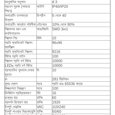
আনুমানিক অনুপাত
4:3
প্রবেশ সুরক্ষা (সামনে/
আইপি
IP40/IP20
পিছন)
অপারেটিং তাপমাত্রা
ডিগ্রীগ
0 থেকে 40
বিন্যাস
অপারেটিং আর্দ্রতা পরিসীমা
এইচআর
10% থেকে 90%
পিক্সেলের ধরন এবং
আর/জি/বি
SMD 3in1
কনফিগারেশন
পিক্সেল পিচ
মিমি
10
প্রতি ক্যাবিনেটে পিক্সেল
96x96
ম্যাট্রিক্স
প্রতি ক্যাবিনেটে পিক্সেল
9216
মিটার প্রতি লাইন
100
পিক্সেল প্রতি বর্গ মিটার
10000
LEDs প্রতি বর্গ মিটার
10000
প্রস্তাবিত ন্যূনতম দেখার
মি
10
দূরত্ব
রং
281 ট্রিলিয়ন
ধূসর স্কেল
স্তর
প্রতি রঙে 65536 মাত্রা
উজ্জ্বলতা নিয়ন্ত্রণ
স্তর
100
ডিজিটাল প্রক্রিয়াকরণ
বিট
16
চক্রের হার
হার্টজ
60
প্রদর্শন রিফ্রেশ হার
হার্টজ
1920
ইনপুট ভোল্টেজ
VAC
110/240
ইনপুট পাওয়ার ফ্রিকোয়েন্সি
হার্টজ
50/60