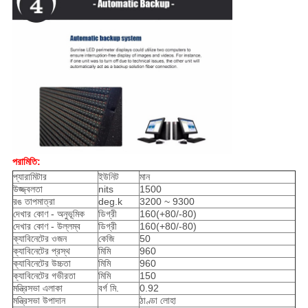
পরামিতি:
প্যারামিটার
ইউনিট
মান
উজ্জ্বলতা
nits
1500
রঙ তাপমাত্রা
deg.k
3200 ~ 9300
দেখার কোণ - অনুভূমিক
ডিগ্রী
160(+80/-80)
দেখার কোণ - উল্লম্ব
ডিগ্রী
160(+80/-80)
ক্যাবিনেটের ওজন
কেজি
50
ক্যাবিনেটের প্রস্থ
মিমি
960
ক্যাবিনেটের উচ্চতা
মিমি
960
ক্যাবিনেটের গভীরতা
মিমি
150
মন্ত্রিসভা এলাকা
বর্গ মি.
0.92
মন্ত্রিসভা উপাদান
ঠাণ্ডা লোহা