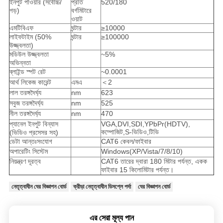
ইনপুট পাওয়ার (সর্বোচ্চ/
প্রতি
520/180
গড়)
বর্গমিটারে
ওয়াট
এমটিবিএফ
ঘন্টার
≥10000
লাইফটাইম (50%
ঘন্টার
≥100000
উজ্জ্বলতা)
মডিউল উজ্জ্বলতা
~5%
অভিন্নতা
ব্লাইন্ড স্পট রেট
~0.0001
আর্থ লিকেজ কারেন্ট
এমএ
＜2
লাল তরঙ্গদৈর্ঘ্য
nm
623
সবুজ তরঙ্গদৈর্ঘ্য
nm
525
নীল তরঙ্গদৈর্ঘ্য
nm
470
প্যানেল ইনপুট বিন্যাস
VGA,DVI,SDI,YPbPr(HDTV),
কম্পোজিট,S-ভিডিও,টিভি
(ভিডিও প্রসেসর সহ)
ডেটা আন্তঃসংযোগ
CAT6 কেবল/ফাইবার
অপারেটিং সিস্টেম
Windows(XP/Vista/7/8/10)
নিয়ন্ত্রণ দূরত্ব
CAT6 তারের দ্বারা 180 মিটার পর্যন্ত, একক
ফাইবার 15 কিলোমিটার পর্যন্ত।
নেতৃত্বাধীন ঘের বিজ্ঞাপন বোর্ড
ক্রীড়া নেতৃত্বাধীন ডিসপ্লে পর্দা
ঘের বিজ্ঞাপন বোর্ড
এর সেরা মূল্য পান