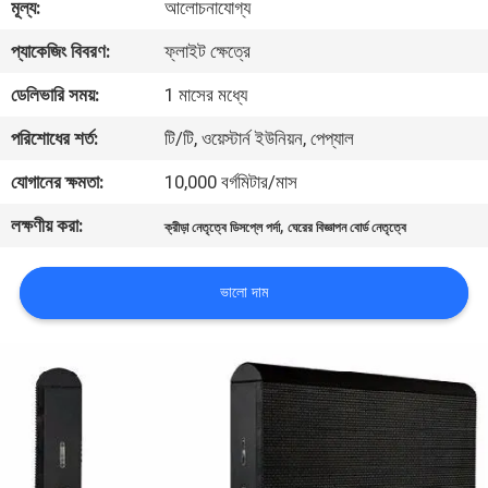
মূল্য:
আলোচনাযোগ্য
ভ্রমণ
প্যাকেজিং বিবরণ:
ফ্লাইট ক্ষেত্রে
মান
ডেলিভারি সময়:
1 মাসের মধ্যে
নিয়ন্ত্রণ
পরিশোধের শর্ত:
টি/টি, ওয়েস্টার্ন ইউনিয়ন, পেপ্যাল
যোগানের ক্ষমতা:
10,000 বর্গমিটার/মাস
খবর
লক্ষণীয় করা:
,
ক্রীড়া নেতৃত্বে ডিসপ্লে পর্দা
ঘেরের বিজ্ঞাপন বোর্ড নেতৃত্বে
সাইটম্যাপ
ভালো দাম
গোপনীয়তা
নীতি