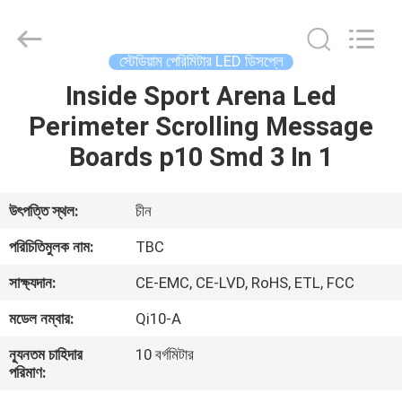
2026
Topbright
Creation
Limited.
All
স্টেডিয়াম পেরিমিটার LED ডিসপ্লে
Rights
Reserved.
Inside Sport Arena Led
বাড়ি
Perimeter Scrolling Message
পণ্য
Boards p10 Smd 3 In 1
VR
উৎপত্তি স্থল:
চীন
প্রদর্শন
পরিচিতিমুলক নাম:
TBC
সাক্ষ্যদান:
CE-EMC, CE-LVD, RoHS, ETL, FCC
আমাদের
মডেল নম্বার:
Qi10-A
সম্পর্কে
ন্যূনতম চাহিদার
10 বর্গমিটার
পরিমাণ:
কারখানা