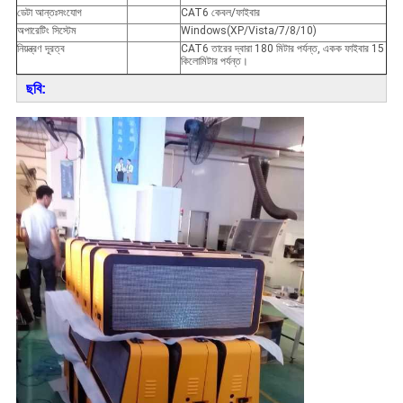
ডেটা আন্তঃসংযোগ
CAT6 কেবল/ফাইবার
অপারেটিং সিস্টেম
Windows(XP/Vista/7/8/10)
নিয়ন্ত্রণ দূরত্ব
CAT6 তারের দ্বারা 180 মিটার পর্যন্ত, একক ফাইবার 15
কিলোমিটার পর্যন্ত।
ছবি: