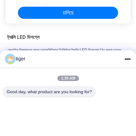
চালিয়ে
ট্যাক্সি LED ডিসপ্লে
মোবাইল বিজ্ঞাপনের জন্য অ্যালুমিনিয়াম ডিজিটাল ট্যাক্সি LED ডিসপ্লে Uv প্রুফ ডাবল
সাইড
tiger
P4 বাহ্যিক বিজ্ঞাপন কার LED সাইন ডিসপ্লে বেতার নিয়ন্ত্রণ উচ্চ উজ্জ্বলতা
1:35 AM
ফায়ার প্রুফ/ওয়াটারপ্রুফ অ্যালুমিনিয়াম ক্যাবিনেট সহ 4mm ট্যাক্সি LED ডিসপ্লে
ওয়্যারলেস কন্ট্রোল
Good day, what product are you looking for?
সব
এইচডি এলইডি ডিসপ্লে
সিওবি এলইডি স্ক্রিন