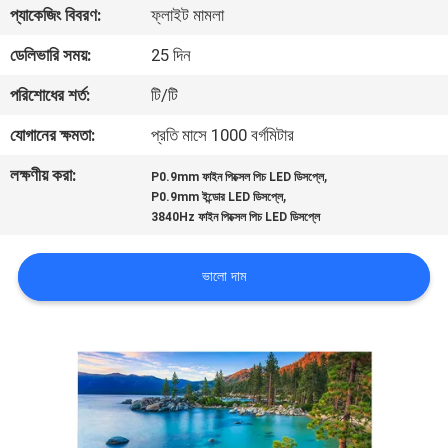
ভ্রমণ
প্যাকেজিং বিবরণ:
ফ্লাইট মামলা
ডেলিভারি সময়:
25 দিন
মান
পরিশোধের শর্ত:
টি/টি
নিয়ন্ত্রণ
যোগানের ক্ষমতা:
প্রতি মাসে 1000 বর্গমিটার
লক্ষণীয় করা:
,
খবর
P0.9mm ফাইন পিক্সেল পিচ LED ডিসপ্লে
,
P0.9mm ইন্ডোর LED ডিসপ্লে
3840Hz ফাইন পিক্সেল পিচ LED ডিসপ্লে
সাইটম্যাপ
ভালো দাম
গোপনীয়তা
নীতি