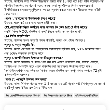
উত্তর: আমাদের কাছে অভিজ্ঞ ইঞ্জিনিয়ার রয়েছে যারা 15 বছর ধরে শিল্পে কাজ করেছেন এবং
সাবলীল ইংরেজিতে যোগাযোগ করতে সক্ষম।তারা দূরবর্তীভাবে ভিডিও কনফারেন্স বা
টিমভিউয়ারের মাধ্যমে প্রযুক্তিগত সহায়তা প্রদান করতে পারে বা গাইডেন্সের জন্য সাইটে
যেতে পারে।
প্রশ্ন ২.আমাদের কি ইনস্টলেশন বিকল্প আছে?
উত্তর: ধাতব কাঠামোর সাথে ওয়াল মাউন্ট করা।
Q3.নেতৃত্বাধীন স্ক্রিন অর্ডারের জন্য আপনার কি কোন MOQ সীমা আছে?
একটি: নিম্ন MOQ, মডিউল বা সম্পূর্ণ স্ক্রিন অর্ডার সব স্বাগত জানাই.
Q4.শিপিং পদ্ধতি কি?
উত্তর: বিভিন্ন অঞ্চল অনুযায়ী বিমান মালবাহী, সমুদ্র এবং ট্রেন পরিবহন।
প্রশ্ন 5.পেমেন্ট পদ্ধতি কি?
উত্তর: আমরা বেশিরভাগই টেলিগ্রাফিক স্থানান্তর স্বীকার করি, 50% উত্পাদনের আগে
এবং 50% ভারসাম্য চালানের আগে।
প্রশ্ন ৬.আপনি কিভাবে উত্পাদন মান নিয়ন্ত্রণ করবেন?
উত্তর: আমরা ইনকামিং উপাদান থেকে শুরু করে গুণমান পরিচালনা করি, সমস্ত এলইডি,
আইসি এবং পিএসইউ আগে থেকে পরিদর্শন করা হয় তারপর উৎপাদন লাইনে যান।
স্থিতিশীল গুণমান এবং কর্মক্ষমতা নিশ্চিত করতে মডিউল এবং সম্পূর্ণ পর্দায় কমপক্ষে 72 ঘন্টা
বার্ধক্য পরীক্ষা থাকবে।
প্রশ্ন 7: ওয়ারেন্টি কিভাবে কাজ করে?
উত্তর: আমরা বিভিন্ন পণ্যের জন্য 1-3 বছরের ওয়ারেন্টি প্রদান করি।বিনামূল্যে মেরামত বা
ত্রুটিপূর্ণ অংশ বিনিময় এক উপায় শিপিং সঙ্গে
উচ্চ রেজোলিউশনের নেতৃত্বে ডিসপ্লে
উচ্চ উজ্জ্বলতার নেতৃত্বে স্ক্রিন
এইচডি নেতৃত্বাধীন স্ক্রিন