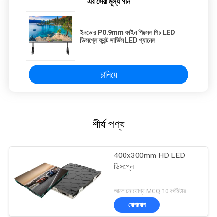
এর সেরা মূল্য পান
ইনডোর P0.9mm ফাইন পিক্সেল পিচ LED
ডিসপ্লে ফ্রন্ট সার্ভিস LED প্যানেল
চালিয়ে
শীর্ষ পণ্য
400x300mm HD LED
ডিসপ্লে
আলোচনাযোগ্য MOQ:10 বর্গমিটার
যোগাযোগ