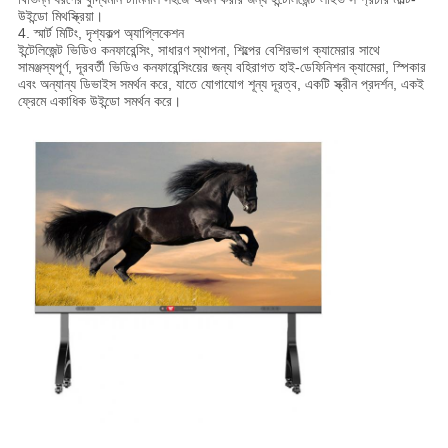
উইন্ডো মিথস্ক্রিয়া।
4. স্মার্ট মিটিং, দৃশ্যকল্প অ্যাপ্লিকেশন
ইন্টেলিজেন্ট ভিডিও কনফারেন্সিং, সাধারণ স্থাপনা, শিল্পের বেশিরভাগ ক্যামেরার সাথে
সামঞ্জস্যপূর্ণ, দূরবর্তী ভিডিও কনফারেন্সিংয়ের জন্য বহিরাগত হাই-ডেফিনিশন ক্যামেরা, স্পিকার
এবং অন্যান্য ডিভাইস সমর্থন করে, যাতে যোগাযোগ শূন্য দূরত্ব, একটি স্ক্রীন প্রদর্শন, একই
ফ্রেমে একাধিক উইন্ডো সমর্থন করে।