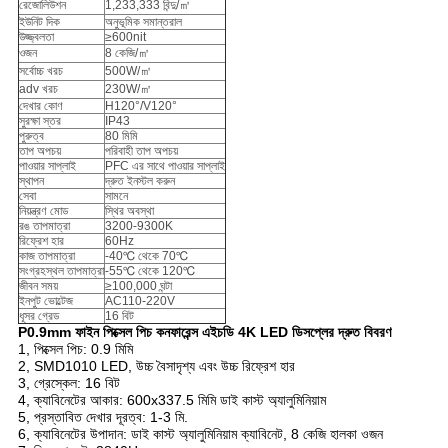
রেজোলিউশন
1,233,333 বিন্দু/㎡
ইউনিট দিক
অনুভূমিক সমান্তরাল
উজ্জ্বলতা
≥600nit
ওজন
8 কেজি/㎡
সর্বোচ্চ খরচ
500W/㎡
adv খরচ
230W/㎡
দেখার কোণ
H120°/V120°
সুরক্ষা স্তর
IP43
পুরুত্ব
80 মিমি
তাপ অপচয়
পরিবাহী তাপ অপচয়
পাওয়ার সাপ্লাই
PFC এর সাথে পাওয়ার সাপ্লাই
স্থাপন
দ্রুত ইনস্টল করুন
সেবা
সামনে
নিয়ন্ত্রণ মোড
স্থির অবস্থা
রঙ তাপমাত্রা
3200-9300K
রিফ্রেশ হার
60Hz
কাজ তাপমাত্রা
-40℃ থেকে 70℃
সংগ্রহস্থল তাপমাত্রা
-55℃ থেকে 120℃
জীবন সময়
≥100,000 ঘন্টা
ইনপুট ভোল্টেজ
AC110-220V
ধূসর গ্রেড
16 বিট
P0.9mm ফাইন পিক্সেল পিচ কনফারেন্স এইচডি 4K LED ডিসপ্লের দ্রুত বিবরণ
1, পিক্সেল পিচ: 0.9 মিমি
2, SMD1010 LED, উচ্চ বৈসাদৃশ্য এবং উচ্চ রিফ্রেশ হার
3, গ্রেস্কেল: 16 বিট
4, ক্যাবিনেটের আকার: 600x337.5 মিমি ডাই কাস্ট অ্যালুমিনিয়াম
5, প্রস্তাবিত দেখার দূরত্ব: 1-3 মি.
6, ক্যাবিনেটের উপাদান: ডাই কাস্ট অ্যালুমিনিয়াম ক্যাবিনেট, 8 কেজি হালকা ওজন