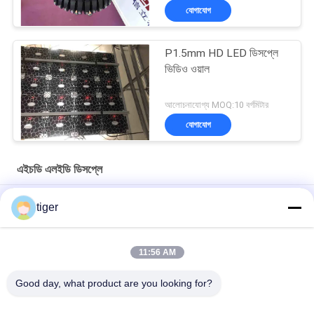
যোগাযোগ
P1.5mm HD LED ডিসপ্লে
ভিডিও ওয়াল
আলোচনাযোগ্য MOQ:10 বর্গমিটার
যোগাযোগ
এইচডি এলইডি ডিসপ্লে
অল ইন ওয়ান P0.9mm 4K 3840Hz HD LED ডিসপ্লে 600x337.5mm
tiger
ক্যাবিনেট
ইনডোর P0.9mm ফাইন পিক্সেল পিচ LED ডিসপ্লে ফ্রন্ট সার্ভিস LED প্যানেল
11:56 AM
ছোট পিক্সেল পিচ P1.56mm HD LED ডিসপ্লে 3840Hz 4K রেজোলিউশন
Good day, what product are you looking for?
সব