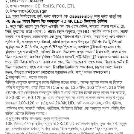
7, রিফ্রেশ রেট: 3840Hz
8, গুণমান শংসাপত্র: CE, RoHS, FCC, ETL
9, উজ্জ্বলতা:>600cd/sqm
10, দ্রুত ইনস্টলেশন: হ্যাঁ, দ্রুত সমাবেশ এবং disassembly জন্য দ্রুত পার্শ্ব লক
P0.9mm ফাইন পিক্সেল পিচ কনফারেন্স HD 4K LED ডিসপ্লের বৈশিষ্ট্য
1. নতুন অতি-পাতলা ফুল-স্ক্রিন এলইডি অল-ইন-ওয়ান মেশিন, সবচেয়ে পাতলা অংশ ≤ 25
মিমি, ম্যুরালের মতো পাতলা, > 99% স্ক্রিন অনুপাত, ফুল HD।স্বাধীন গবেষণা এবং পেটেন্ট
বন্ধনী বেস উন্নয়ন, নির্ভরযোগ্য এবং সুন্দর, চিকিৎসা নীরব রোলার, নির্ভরযোগ্য এবং পরিধান-
প্রতিরোধী, সামঞ্জস্যযোগ্য উচ্চতা, আরো দৃশ্যের জন্য উপযুক্ত।ইন্টিগ্রেটেড ইন্টেলিজেন্ট
অ্যান্ড্রয়েড 8.0 সিস্টেম, সমৃদ্ধ APP অ্যাপ্লিকেশন, একাধিক ইন্টারনেট অ্যাক্সেস মোড,
বুদ্ধিমান ডুয়াল ওয়াইফাই, নেটওয়ার্কিং এবং নিয়ন্ত্রণের মধ্যে কোনও বিরোধ নেই, ওয়্যারলেস
স্ক্রিন প্রজেকশন, একাধিক বুদ্ধিমান টার্মিনাল সহজেই মাল্টি-উইন্ডো ইন্টারঅ্যাকশন অর্জন করতে
পারে।ইউ ডিস্ক সন্নিবেশ, প্লাগ এবং প্লে, স্ক্রিন প্রজেকশন মোড সহজ, স্ক্রিন প্রজেক্টর কী
স্ক্রিন প্রজেকশন, সহজ এবং দ্রুত।বিভাগীয় ইনস্টলেশন শুরু করুন, চারগুণ দক্ষতা উন্নত
করুন, পিছনের রক্ষণাবেক্ষণ চ্যানেলের প্রয়োজন নেই, সম্পূর্ণ সামনে রক্ষণাবেক্ষণ।
2.
স্ট্যান্ডার্ড মাপ, অনেক অপশন
বিভিন্ন ভেন্যুতে কনফারেন্স রুমের বিভিন্ন মাপের কারণে, অনেক গ্রাহক জানেন না কিভাবে
পর্দার উপযুক্ত মাপ বেছে নিতে হয়।Corrente 135 ইঞ্চি, 163 ইঞ্চি এবং 216 ইঞ্চির
2K/4K হাই-ডেফিনিশন কনফারেন্স স্ক্রীন ই-বোর্ড সিরিজের তিনটি ভিন্ন মাপের লঞ্চ করেছে,
যা 30-80 ㎡, 60-120 ㎡ এবং বিভিন্ন স্থানের মাপের সম্মেলন কক্ষের জন্য উপযুক্ত
যথাক্রমে 100-120 ㎡।স্ট্যান্ডার্ড 2K/4K HD, স্মার্ট কনফারেন্স রুম, লাইভ স্টুডিও,
প্রশিক্ষণ কক্ষ, সরকারী অফিস, প্রতিষ্ঠান, ডিজিটাল মিডিয়া এবং অন্যান্য স্থান পরিস্থিতির
চাহিদা মেটাতে বিভিন্ন আকার।
3.
বুদ্ধিমান লাইভ সম্প্রচার, দৃশ্য অ্যাপ্লিকেশন
135 ইঞ্চির বেশি বড় স্ক্রীন, স্ট্যান্ডার্ড 2K/4K হাই-ডেফিনিশন স্ক্রীন, সুন্দর পরিবেশ, সমৃদ্ধ
রঙ, চমৎকার ছবির গুণমান, পণ্যের আরও বিশদ প্রদর্শন, ওয়্যারলেস স্ক্রিন প্রজেকশন,
বিভিন্ন ধরণের বুদ্ধিমান টার্মিনাল সহজে অর্জন করার জন্য ইন্টেলিজেন্ট লাইভ সম্প্রচার মাল্টি-