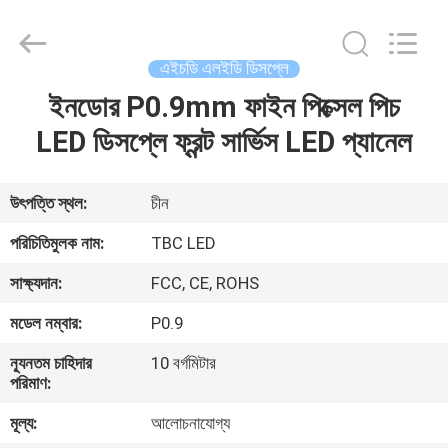
2026
Topbright
Creation
Limited.
All
এইচডি এলইডি ডিসপ্লে
Rights
Reserved.
ইনডোর P0.9mm ফাইন পিক্সেল পিচ
বাড়ি
LED ডিসপ্লে ফ্রন্ট সার্ভিস LED প্যানেল
পণ্য
উৎপত্তি স্থল:
চীন
VR
পরিচিতিমুলক নাম:
TBC LED
প্রদর্শন
সাক্ষ্যদান:
FCC, CE, ROHS
মডেল নম্বার:
P0.9
আমাদের
সম্পর্কে
ন্যূনতম চাহিদার
10 বর্গমিটার
পরিমাণ:
মূল্য:
আলোচনাযোগ্য
কারখানা