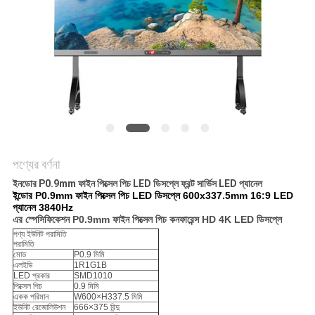
পণ্যের বর্ণনা
ইনডোর P0.9mm ফাইন পিক্সেল পিচ LED ডিসপ্লে ফ্রন্ট সার্ভিস LED প্যানেল
ইন্ডোর P0.9mm ফাইন পিক্সেল পিচ LED ডিসপ্লে 600x337.5mm 16:9 LED
প্যানেল 3840Hz
এর স্পেসিফিকেশন
P0.9mm ফাইন পিক্সেল পিচ কনফারেন্স HD 4K LED ডিসপ্লে
পণ্য ইউনিট পরামিতি
পরামিতি
মোড
P0.9 মিমি
এলইডি
1R1G1B
LED প্রকার
SMD1010
পিক্সেল পিচ
0.9 মিমি
একক পরিমান
W600×H337.5 মিমি
ইউনিট রেজোলিউশন
666×375 বিন্দু