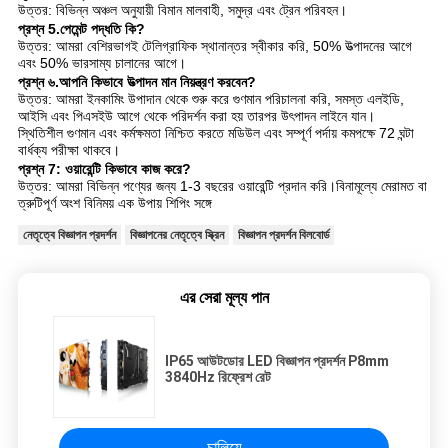
উত্তর: বিভিন্ন অঞ্চল অনুযায়ী বিমান মালবাহী, সমুদ্র এবং ট্রেন পরিবহন।
প্রশ্ন 5.পেমেন্ট পদ্ধতি কি?
উত্তর: আমরা বেশিরভাগই টেলিগ্রাফিক স্থানান্তর স্বীকার করি, 50% উত্পাদনের আগে
এবং 50% ভারসাম্য চালানের আগে।
প্রশ্ন ৬.আপনি কিভাবে উত্পাদন মান নিয়ন্ত্রণ করবেন?
উত্তর: আমরা ইনকামিং উপাদান থেকে শুরু করে গুণমান পরিচালনা করি, সমস্ত এলইডি,
আইসি এবং পিএসইউ আগে থেকে পরিদর্শন করা হয় তারপর উৎপাদন লাইনে যান।
স্থিতিশীল গুণমান এবং কর্মক্ষমতা নিশ্চিত করতে মডিউল এবং সম্পূর্ণ পর্দায় কমপক্ষে 72 ঘন্টা
বার্ধক্য পরীক্ষা থাকবে।
প্রশ্ন 7: ওয়ারেন্টি কিভাবে কাজ করে?
উত্তর: আমরা বিভিন্ন পণ্যের জন্য 1-3 বছরের ওয়ারেন্টি প্রদান করি।বিনামূল্যে মেরামত বা
ত্রুটিপূর্ণ অংশ বিনিময় এক উপায় শিপিং সঙ্গে
নেতৃত্বে বিজ্ঞাপন প্রদর্শন
বিজ্ঞাপনের নেতৃত্বে স্ক্রিন
বিজ্ঞাপন প্রদর্শন বিলবোর্ড
এর সেরা মূল্য পান
IP65 আউটডোর LED বিজ্ঞাপন প্রদর্শন P8mm
3840Hz রিফ্রেশ রেট
চালিয়ে