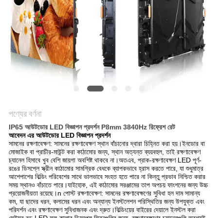
পণ্যের বর্ণনা
IP65 আউটডোর LED বিজ্ঞাপন প্রদর্শন P8mm 3840Hz রিফ্রেশ রেট
আবেদন
এর
আউটডোর LED বিজ্ঞাপন প্রদর্শন
সামনের রক্ষণাবেক্ষণ: সামনের রক্ষণাবেক্ষণ স্থান বাঁচানোর দ্বারা চিহ্নিত করা হয়।ইনডোর বা 
মোজাইক বা প্রাচীর-মাউন্ট করা কাঠামোর জন্য, স্থান অত্যন্ত ব্যয়বহুল, তাই রক্ষণাবেক্ষণ 
চ্যানেল হিসাবে খুব বেশি জায়গা অবশিষ্ট থাকবে না।অতএব, প্রাক-রক্ষণাবেক্ষণ LED পূর্ণ-
রঙের ডিসপ্লে স্ক্রীন কাঠামোর সামগ্রিক বেধকে ব্যাপকভাবে হ্রাস করতে পারে, যা শুধুমাত্র 
আশেপাশের বিল্ডিং পরিবেশের সাথে ভালভাবে সংহত হতে পারে না কিন্তু প্রভাব নিশ্চিত করার 
সময় স্থানও বাঁচাতে পারে।যাইহোক, এই কাঠামোর সরঞ্জামের তাপ অপচয় ফাংশনের জন্য উচ্চ 
প্রয়োজনীয়তা রয়েছে।n পোস্ট রক্ষণাবেক্ষণ: সামনের রক্ষণাবেক্ষণের সুবিধা হল দাম সামান্য 
কম, যা ছাদের ধরন, কলামের ধরন এবং অন্যান্য ইনস্টলেশন পরিস্থিতির জন্য উপযুক্ত এবং 
পরিদর্শন এবং রক্ষণাবেক্ষণ সুবিধাজনক এবং দ্রুত।বিল্ডিংয়ের বাইরের দেয়ালে ইনস্টল করা 