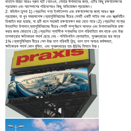
বাতাসে মরিচা আরও দ্রুত ঘটে।অতএব, লোহার উপাদানের জন্য, এটির কিছু রক্ষণাবেক্ষণের 
প্রয়োজন এবং আশেপাশের পরিবেশেরও কিছু অভিযোজন প্রয়োজন।
2. মডিউল তুলনা 1)।প্রচলিত পণ্য ইনস্টলেশন এবং রক্ষণাবেক্ষণের জন্য আরও স্ক্রু 
প্রয়োজন, যা খুব সময়সাপেক্ষ।অ্যালুমিনিয়ামের নীচের শেলটি একটি সাইড লক এবং স্ক্রুবিহীন 
ডিজাইন করা হয়েছে, যা দুটি ধাপে সহজেই রক্ষণাবেক্ষণ করা যেতে পারে।2)।প্রচলিত পণ্যের 
উদ্ভাসিত উপাদান;অ্যালুমিনিয়ামের নীচের শেলটি সম্পূর্ণরূপে আবদ্ধ এবং উপাদানগুলিকে রক্ষা 
করার জন্য মোড়ানো।3)।প্রচলিত প্লাস্টিক পণ্যগুলির তাপ পরিবাহিতা কম থাকে এবং উচ্চ 
তাপমাত্রায় ক্ষতিকারক পদার্থ ছেড়ে দেয় - পলিভিনাইল ক্লোরাইড, পুনরুদ্ধারের হার মাত্র 
1%।অ্যালুমিনিয়াম নীচের শেল উচ্চ তাপ পরিবাহী বিন্দু, ভাল তাপ অপচয় কর্মক্ষমতা, 
ক্ষতিকারক পদার্থ কোন মুক্তি, এবং পুনরুদ্ধারের হার 85% হিসাবে উচ্চ।