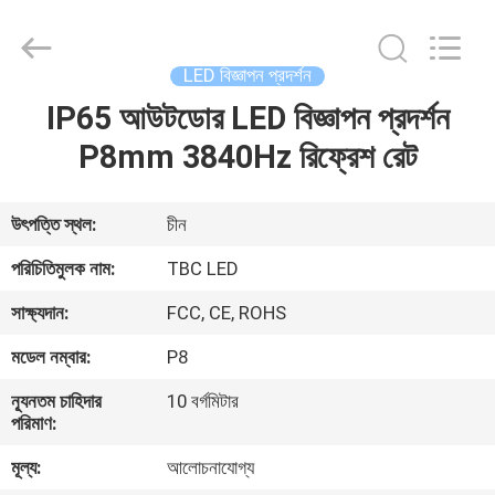
2026
Topbright
Creation
Limited.
All
LED বিজ্ঞাপন প্রদর্শন
Rights
Reserved.
IP65 আউটডোর LED বিজ্ঞাপন প্রদর্শন
বাড়ি
P8mm 3840Hz রিফ্রেশ রেট
পণ্য
উৎপত্তি স্থল:
চীন
VR
পরিচিতিমুলক নাম:
TBC LED
প্রদর্শন
সাক্ষ্যদান:
FCC, CE, ROHS
মডেল নম্বার:
P8
আমাদের
সম্পর্কে
ন্যূনতম চাহিদার
10 বর্গমিটার
পরিমাণ:
মূল্য:
আলোচনাযোগ্য
কারখানা