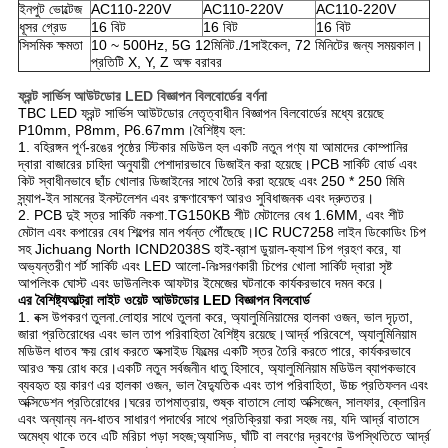
ইনপুট ভোল্টেজ
AC110-220V
AC110-220V
AC110-220V
ধূসর গ্রেড
16 বিট
16 বিট
16 বিট
সিসমিক ক্ষমতা
10 ~ 500Hz, 5G 12মিনিট./1সাইকেল, 72 মিনিটের জন্য সময়কাল।
প্রতিটি X, Y, Z অক্ষ বরাবর
ফ্রন্ট সার্ভিস আউটডোর LED বিজ্ঞাপন বিলবোর্ডের বর্ণনা
TBC LED ফ্রন্ট সার্ভিস আউটডোর নেতৃত্বাধীন বিজ্ঞাপন বিলবোর্ডের মধ্যে রয়েছে
P10mm, P8mm, P6.67mm।বৈশিষ্ট্য হল:
1. বহিরঙ্গন পূর্ণ-রঙের পৃষ্ঠের স্টিকার মডিউল হল একটি নতুন পণ্য যা আমাদের কোম্পানির 
দ্বারা বাজারের চাহিদা অনুযায়ী পেশাদারভাবে ডিজাইন করা হয়েছে।PCB সার্কিট বোর্ড এবং 
কিট স্বাধীনভাবে ছাঁচ খোলার ডিজাইনের সাথে তৈরি করা হয়েছে এবং 250 * 250 মিমি 
স্ন্যাপ-ইন সামনের ইনস্টলেশন এবং রক্ষণাবেক্ষণ আরও সুবিধাজনক এবং দ্রুততর।
2. PCB দুই স্তর সার্কিট নকশা.TG150KB শীট মেটালের বেধ 1.6MM, এবং শীট 
মেটাল এবং কপারের বেধ শিল্পের মান পর্যন্ত পৌঁছেছে।IC RUC7258 লাইন ডিকোডিং চিপ 
সহ Jichuang North ICND2038S হাই-ব্রাশ ডুয়াল-ক্যাশ চিপ গ্রহণ করে, যা 
অভ্যন্তরীণ শর্ট সার্কিট এবং LED আলো-নিঃসরণকারী চিপের খোলা সার্কিট দ্বারা সৃষ্ট 
আপলিংক ঘোস্ট এবং ডাউনলিংক আফটার ইমেজের ঘটনাকে কার্যকরভাবে দমন করে।
এর বৈশিষ্ট্য
আল্ট্রা লাইট ওয়েট আউটডোর LED বিজ্ঞাপন বিলবোর্ড
1. বক্স উপকরণ তুলনা.লোহার সাথে তুলনা করে, অ্যালুমিনিয়ামের হালকা ওজন, ভাল দৃঢ়তা, 
জারা প্রতিরোধের এবং ভাল তাপ পরিবাহিতা বৈশিষ্ট্য রয়েছে।আর্দ্র পরিবেশে, অ্যালুমিনিয়াম 
মডিউল ধাতব ক্ষয় রোধ করতে অক্সাইড ফিল্মের একটি স্তর তৈরি করতে পারে, কার্যকরভাবে 
আরও ক্ষয় রোধ করে।একটি নতুন সর্বজনীন ধাতু হিসাবে, অ্যালুমিনিয়াম মডিউল ব্যাপকভাবে 
ব্যবহৃত হয় কারণ এর হালকা ওজন, ভাল বৈদ্যুতিক এবং তাপ পরিবাহিতা, উচ্চ প্রতিফলন এবং 
অক্সিডেশন প্রতিরোধের।ঘরের তাপমাত্রায়, শুষ্ক বাতাসে লোহা অক্সিজেন, সালফার, ক্লোরিন 
এবং অন্যান্য নন-ধাতব সাধারণ পদার্থের সাথে প্রতিক্রিয়া করা সহজ নয়, যদি আর্দ্র বাতাসে 
অমেধ্য থাকে তবে এটি মরিচা পড়া সহজ;অ্যাসিড, ঘাঁটি বা লবণের দ্রবণের উপস্থিতিতে আর্দ্র 