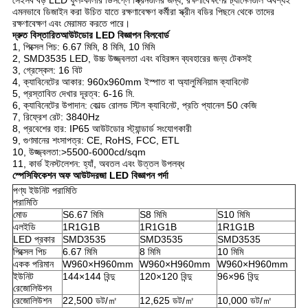
সেইসব বড় LED ফুল-কালার ডিসপ্লে স্ক্রিনগুলির জন্য, রক্ষণাবেক্ষণের চ্যানেলগুলি অবশ্যই 
এমনভাবে ডিজাইন করা উচিত যাতে রক্ষণাবেক্ষণ কর্মীরা স্ক্রীন বডির পিছনে থেকে তাদের 
রক্ষণাবেক্ষণ এবং মেরামত করতে পারে।
দ্রুত বিস্তারিত
আউটডোর LED বিজ্ঞাপন বিলবোর্ড
1, পিক্সেল পিচ: 6.67 মিমি, 8 মিমি, 10 মিমি
2, SMD3535 LED, উচ্চ উজ্জ্বলতা এবং বহিরঙ্গন ব্যবহারের জন্য টেকসই
3, গ্রেস্কেল: 16 বিট
4, ক্যাবিনেটের আকার: 960x960mm ইস্পাত বা অ্যালুমিনিয়াম ক্যাবিনেট
5, প্রস্তাবিত দেখার দূরত্ব: 6-16 মি.
6, ক্যাবিনেটের উপাদান: কোল্ড রোলড স্টিল ক্যাবিনেট, প্রতি প্যানেল 50 কেজি
7, রিফ্রেশ রেট: 3840Hz
8, প্রবেশের হার: IP65 আউটডোর স্ট্যান্ডার্ড সংযোগকারী
9, গুণমানের শংসাপত্র: CE, RoHS, FCC, ETL
10, উজ্জ্বলতা:>5500-6000cd/sqm
11, কার্ভ ইনস্টলেশন: হ্যাঁ, অবতল এবং উত্তল উপলব্ধ
স্পেসিফিকেশন অফ আউট
দরজা LED বিজ্ঞাপন পর্দা
পণ্য ইউনিট পরামিতি
পরামিতি
মোড
S6.67 মিমি
S8 মিমি
S10 মিমি
এলইডি
1R1G1B
1R1G1B
1R1G1B
LED প্রকার
SMD3535
SMD3535
SMD3535
পিক্সেল পিচ
6.67 মিমি
8 মিমি
10 মিমি
একক পরিমান
W960×H960mm
W960×H960mm
W960×H960mm
ইউনিট
144×144 বিন্দু
120×120 বিন্দু
96×96 বিন্দু
রেজোলিউশন
রেজোলিউশন
22,500 ডট/㎡
12,625 ডট/㎡
10,000 ডট/㎡