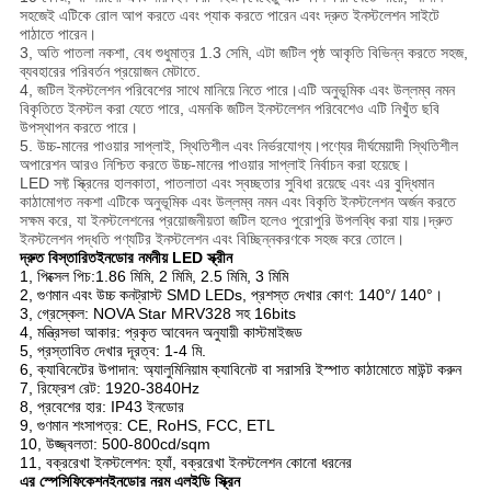
সহজেই এটিকে রোল আপ করতে এবং প্যাক করতে পারেন এবং দ্রুত ইনস্টলেশন সাইটে 
পাঠাতে পারেন।
3, অতি পাতলা নকশা, বেধ শুধুমাত্র 1.3 সেমি, এটা জটিল পৃষ্ঠ আকৃতি বিভিন্ন করতে সহজ, 
ব্যবহারের পরিবর্তন প্রয়োজন মেটাতে.
4, জটিল ইনস্টলেশন পরিবেশের সাথে মানিয়ে নিতে পারে।এটি অনুভূমিক এবং উল্লম্ব নমন 
বিকৃতিতে ইনস্টল করা যেতে পারে, এমনকি জটিল ইনস্টলেশন পরিবেশেও এটি নিখুঁত ছবি 
উপস্থাপন করতে পারে।
5. উচ্চ-মানের পাওয়ার সাপ্লাই, স্থিতিশীল এবং নির্ভরযোগ্য।পণ্যের দীর্ঘমেয়াদী স্থিতিশীল 
অপারেশন আরও নিশ্চিত করতে উচ্চ-মানের পাওয়ার সাপ্লাই নির্বাচন করা হয়েছে।
LED সফ্ট স্ক্রিনের হালকাতা, পাতলাতা এবং স্বচ্ছতার সুবিধা রয়েছে এবং এর বুদ্ধিমান 
কাঠামোগত নকশা এটিকে অনুভূমিক এবং উল্লম্ব নমন এবং বিকৃতি ইনস্টলেশন অর্জন করতে 
সক্ষম করে, যা ইনস্টলেশনের প্রয়োজনীয়তা জটিল হলেও পুরোপুরি উপলব্ধি করা যায়।দ্রুত 
ইনস্টলেশন পদ্ধতি পণ্যটির ইনস্টলেশন এবং বিচ্ছিন্নকরণকে সহজ করে তোলে।
দ্রুত বিস্তারিত
ইনডোর নমনীয় LED স্ক্রীন
1, পিক্সেল পিচ:
1.86 মিমি, 2 মিমি, 2.5 মিমি, 3 মিমি
2, গুণমান এবং উচ্চ কনট্রাস্ট SMD LEDs, প্রশস্ত দেখার কোণ: 140°/ 140°।
3, গ্রেস্কেল: NOVA Star MRV328 সহ 16bits
4, মন্ত্রিসভা আকার: প্রকৃত আবেদন অনুযায়ী কাস্টমাইজড
5, প্রস্তাবিত দেখার দূরত্ব: 1-4 মি.
6, ক্যাবিনেটের উপাদান: অ্যালুমিনিয়াম ক্যাবিনেট বা সরাসরি ইস্পাত কাঠামোতে মাউন্ট করুন
7, রিফ্রেশ রেট: 1920-3840Hz
8, প্রবেশের হার: IP43 ইনডোর
9, গুণমান শংসাপত্র: CE, RoHS, FCC, ETL
10, উজ্জ্বলতা: 500-800cd/sqm
11, বক্ররেখা ইনস্টলেশন: হ্যাঁ, বক্ররেখা ইনস্টলেশন কোনো ধরনের
এর স্পেসিফিকেশন
ইনডোর নরম এলইডি স্ক্রিন