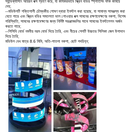
স্যান্ডব্লাস্টিং আয়রন বক্স গ্রহণ করে, যা কার্যকরভাবে স্ক্রিন বডির স্প্লাইসিং ফাঁক কমিয়ে 
দেয়;
--মডিউলটি শক্তিশালী চৌম্বকীয় শোষণ দ্বারা ইনস্টল করা হয়েছে, যা সামান্য সামঞ্জস্য করা 
যেতে পারে এবং স্ক্রিন বডির সমতলতা ভাল।পাওয়ার বক্স সামনের রক্ষণাবেক্ষণের নকশা, বিশেষ 
পরিস্থিতি, সামনের রক্ষণাবেক্ষণের জন্য নির্দিষ্ট সরঞ্জামগুলির সাথে সামনের ইনস্টলেশন অর্জন 
করতে পারে;
--পিসিবি বোর্ড নমনীয় নরম বোর্ড দিয়ে তৈরি, এবং নীচের শেলটি উচ্চতর সিলিকা জেল উপাদান 
দিয়ে তৈরি;
মডিউল বেধ মাত্র 8.6 মিমি, অতি-পাতলা নকশা, ছোট পদচিহ্ন;