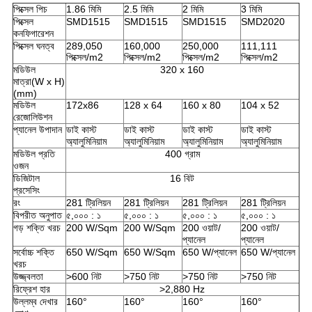
পিক্সেল পিচ
1.86 মিমি
2.5 মিমি
2 মিমি
3 মিমি
পিক্সেল
SMD1515
SMD1515
SMD1515
SMD2020
কনফিগারেশন
পিক্সেল ঘনত্ব
289,050
160,000
250,000
111,111
পিক্সেল/m2
পিক্সেল/m2
পিক্সেল/m2
পিক্সেল/m2
মডিউল
320 x 160
মাত্রা(W x H)
(mm)
মডিউল
172x86
128 x 64
160 x 80
104 x 52
রেজোলিউশন
প্যানেল উপাদান
ডাই কাস্ট
ডাই কাস্ট
ডাই কাস্ট
ডাই কাস্ট
অ্যালুমিনিয়াম
অ্যালুমিনিয়াম
অ্যালুমিনিয়াম
অ্যালুমিনিয়াম
মডিউল প্রতি
400 গ্রাম
ওজন
ডিজিটাল
16 বিট
প্রসেসিং
রং
281 ট্রিলিয়ন
281 ট্রিলিয়ন
281 ট্রিলিয়ন
281 ট্রিলিয়ন
বিপরীত অনুপাত
৫,০০০ : ১
৫,০০০ : ১
৫,০০০ : ১
৫,০০০ : ১
গড় শক্তি খরচ
200 W/Sqm
200 W/Sqm
200 ওয়াট/
200 ওয়াট/
প্যানেল
প্যানেল
সর্বোচ্চ শক্তি
650 W/Sqm
650 W/Sqm
650 W/প্যানেল
650 W/প্যানেল
খরচ
উজ্জ্বলতা
>600 নিট
>750 নিট
>750 নিট
>750 নিট
রিফ্রেশ হার
>2,880 Hz
উল্লম্ব দেখার
160°
160°
160°
160°