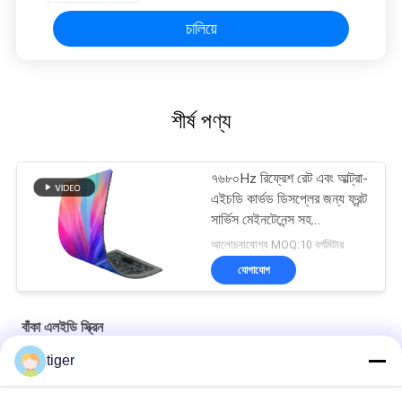
চালিয়ে
শীর্ষ পণ্য
৭৬৮০Hz রিফ্রেশ রেট এবং আল্ট্রা-
এইচডি কার্ভড ডিসপ্লের জন্য ফ্রন্ট
সার্ভিস মেইনটেনেন্স সহ
P1.538mm পিক্সেল পিচ
আলোচনাযোগ্য MOQ:10 বর্গমিটার
ফ্লেক্সিবল LED স্ক্রিন
যোগাযোগ
বাঁকা এলইডি স্ক্রিন
tiger
P1.875mm নমনীয় কার্ভড LED স্ক্রীন ডিসপ্লে IP43 ইন্ডোর 800cd/Sqm