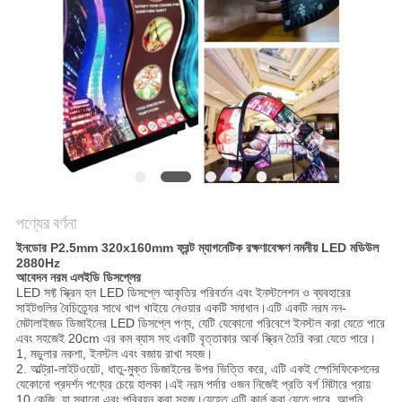
পণ্যের বর্ণনা
ইনডোর P2.5mm 320x160mm ফ্রন্ট ম্যাগনেটিক রক্ষণাবেক্ষণ নমনীয় LED মডিউল
2880Hz
আবেদন
নরম এলইডি ডিসপ্লের
LED সফ্ট স্ক্রিন হল LED ডিসপ্লে আকৃতির পরিবর্তন এবং ইনস্টলেশন ও ব্যবহারের 
সাইটগুলির বৈচিত্র্যের সাথে খাপ খাইয়ে নেওয়ার একটি সমাধান।এটি একটি নরম নন-
মেটালাইজড ডিজাইনের LED ডিসপ্লে পণ্য, যেটি যেকোনো পরিবেশে ইনস্টল করা যেতে পারে 
এবং সহজেই 20cm এর কম ব্যাস সহ একটি বৃত্তাকার আর্ক স্ক্রিন তৈরি করা যেতে পারে।
1, মডুলার নকশা, ইনস্টল এবং বজায় রাখা সহজ।
2. আল্ট্রা-লাইটওয়েট, ধাতু-মুক্ত ডিজাইনের উপর ভিত্তি করে, এটি একই স্পেসিফিকেশনের 
যেকোনো প্রদর্শন পণ্যের চেয়ে হালকা।এই নরম পর্দার ওজন নিজেই প্রতি বর্গ মিটারে প্রায় 
10 কেজি, যা সরানো এবং পরিবহন করা সহজ।যেহেতু এটি কার্ল করা যেতে পারে, আপনি 