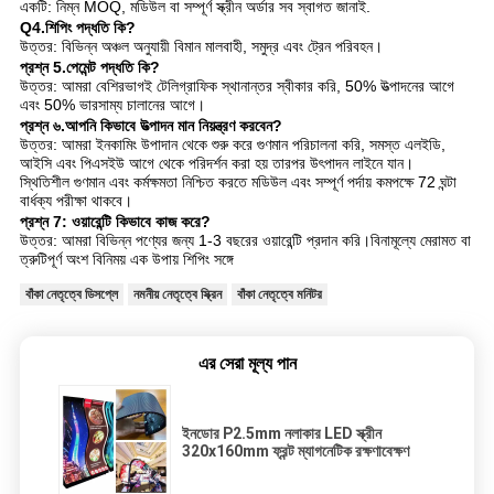
একটি: নিম্ন MOQ, মডিউল বা সম্পূর্ণ স্ক্রীন অর্ডার সব স্বাগত জানাই.
Q4.শিপিং পদ্ধতি কি?
উত্তর: বিভিন্ন অঞ্চল অনুযায়ী বিমান মালবাহী, সমুদ্র এবং ট্রেন পরিবহন।
প্রশ্ন 5.পেমেন্ট পদ্ধতি কি?
উত্তর: আমরা বেশিরভাগই টেলিগ্রাফিক স্থানান্তর স্বীকার করি, 50% উত্পাদনের আগে
এবং 50% ভারসাম্য চালানের আগে।
প্রশ্ন ৬.আপনি কিভাবে উত্পাদন মান নিয়ন্ত্রণ করবেন?
উত্তর: আমরা ইনকামিং উপাদান থেকে শুরু করে গুণমান পরিচালনা করি, সমস্ত এলইডি,
আইসি এবং পিএসইউ আগে থেকে পরিদর্শন করা হয় তারপর উৎপাদন লাইনে যান।
স্থিতিশীল গুণমান এবং কর্মক্ষমতা নিশ্চিত করতে মডিউল এবং সম্পূর্ণ পর্দায় কমপক্ষে 72 ঘন্টা
বার্ধক্য পরীক্ষা থাকবে।
প্রশ্ন 7: ওয়ারেন্টি কিভাবে কাজ করে?
উত্তর: আমরা বিভিন্ন পণ্যের জন্য 1-3 বছরের ওয়ারেন্টি প্রদান করি।বিনামূল্যে মেরামত বা
ত্রুটিপূর্ণ অংশ বিনিময় এক উপায় শিপিং সঙ্গে
বাঁকা নেতৃত্বে ডিসপ্লে
নমনীয় নেতৃত্বে স্ক্রিন
বাঁকা নেতৃত্বে মনিটর
এর সেরা মূল্য পান
ইনডোর P2.5mm নলাকার LED স্ক্রীন
320x160mm ফ্রন্ট ম্যাগনেটিক রক্ষণাবেক্ষণ