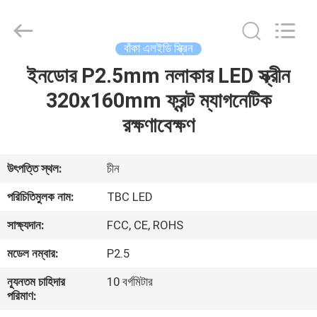
2026
Topbright
Creation
Limited.
All
বাঁকা এলইডি স্ক্রিন
Rights
Reserved.
ইনডোর P2.5mm নলাকার LED স্ক্রীন
বাড়ি
320x160mm ফ্রন্ট ম্যাগনেটিক
পণ্য
রক্ষণাবেক্ষণ
VR
উৎপত্তি স্থল:
চীন
প্রদর্শন
পরিচিতিমুলক নাম:
TBC LED
সাক্ষ্যদান:
FCC, CE, ROHS
আমাদের
মডেল নম্বার:
P2.5
সম্পর্কে
ন্যূনতম চাহিদার
10 বর্গমিটার
পরিমাণ:
কারখানা