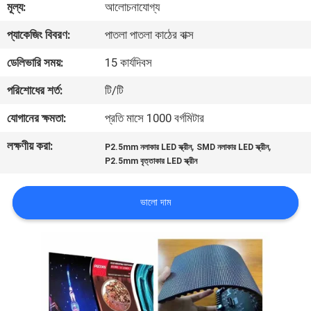
মূল্য:
আলোচনাযোগ্য
ভ্রমণ
প্যাকেজিং বিবরণ:
পাতলা পাতলা কাঠের বাক্স
মান
ডেলিভারি সময়:
15 কার্যদিবস
নিয়ন্ত্রণ
পরিশোধের শর্ত:
টি/টি
যোগানের ক্ষমতা:
প্রতি মাসে 1000 বর্গমিটার
খবর
লক্ষণীয় করা:
,
,
P2.5mm নলাকার LED স্ক্রীন
SMD নলাকার LED স্ক্রীন
P2.5mm বৃত্তাকার LED স্ক্রীন
সাইটম্যাপ
ভালো দাম
গোপনীয়তা
নীতি