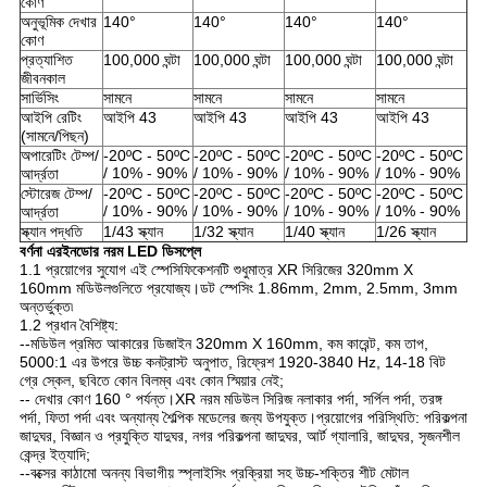
কোণ
অনুভূমিক দেখার
140°
140°
140°
140°
কোণ
প্রত্যাশিত
100,000 ঘন্টা
100,000 ঘন্টা
100,000 ঘন্টা
100,000 ঘন্টা
জীবনকাল
সার্ভিসিং
সামনে
সামনে
সামনে
সামনে
আইপি রেটিং
আইপি 43
আইপি 43
আইপি 43
আইপি 43
(সামনে/পিছন)
অপারেটিং টেম্প/
-20ºC - 50ºC
-20ºC - 50ºC
-20ºC - 50ºC
-20ºC - 50ºC
/ 10% - 90%
/ 10% - 90%
/ 10% - 90%
/ 10% - 90%
আর্দ্রতা
স্টোরেজ টেম্প/
-20ºC - 50ºC
-20ºC - 50ºC
-20ºC - 50ºC
-20ºC - 50ºC
/ 10% - 90%
/ 10% - 90%
/ 10% - 90%
/ 10% - 90%
আর্দ্রতা
স্ক্যান পদ্ধতি
1/43 স্ক্যান
1/32 স্ক্যান
1/40 স্ক্যান
1/26 স্ক্যান
বর্ণনা
এর
ইনডোর নরম LED ডিসপ্লে
1.1 প্রয়োগের সুযোগ এই স্পেসিফিকেশনটি শুধুমাত্র XR সিরিজের 320mm X 
160mm মডিউলগুলিতে প্রযোজ্য।ডট স্পেসিং 1.86mm, 2mm, 2.5mm, 3mm 
অন্তর্ভুক্ত৷
1.2 প্রধান বৈশিষ্ট্য:
--মডিউল প্রমিত আকারের ডিজাইন 320mm X 160mm, কম কারেন্ট, কম তাপ, 
5000:1 এর উপরে উচ্চ কনট্রাস্ট অনুপাত, রিফ্রেশ 1920-3840 Hz, 14-18 বিট 
গ্রে স্কেল, ছবিতে কোন বিলম্ব এবং কোন স্মিয়ার নেই;
-- দেখার কোণ 160 ° পর্যন্ত।XR নরম মডিউল সিরিজ নলাকার পর্দা, সর্পিল পর্দা, তরঙ্গ 
পর্দা, ফিতা পর্দা এবং অন্যান্য শৈল্পিক মডেলের জন্য উপযুক্ত।প্রয়োগের পরিস্থিতি: পরিকল্পনা 
জাদুঘর, বিজ্ঞান ও প্রযুক্তি যাদুঘর, নগর পরিকল্পনা জাদুঘর, আর্ট গ্যালারি, জাদুঘর, সৃজনশীল 
কেন্দ্র ইত্যাদি;
--বক্সের কাঠামো অনন্য বিভাগীয় স্প্লাইসিং প্রক্রিয়া সহ উচ্চ-শক্তির শীট মেটাল 