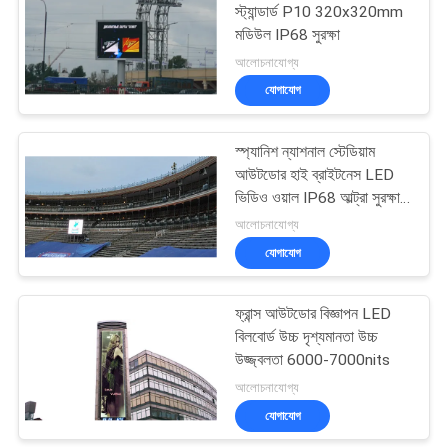
স্ট্যান্ডার্ড P10 320x320mm
মডিউল IP68 সুরক্ষা
34
আলোচনাযোগ্য
যোগাযোগ
সম্পূর্ণ রঙিন LED ডিসপ্লে
স্প্যানিশ ন্যাশনাল স্টেডিয়াম
আউটডোর হাই ব্রাইটনেস LED
ভিডিও ওয়াল IP68 আল্ট্রা সুরক্ষা
সহ
আলোচনাযোগ্য
যোগাযোগ
35
ফ্রান্স আউটডোর বিজ্ঞাপন LED
SMD LED ডিসপ্লে
বিলবোর্ড উচ্চ দৃশ্যমানতা উচ্চ
উজ্জ্বলতা 6000-7000nits
আলোচনাযোগ্য
যোগাযোগ