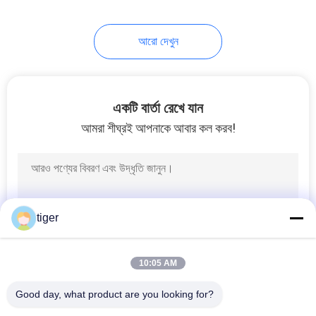
106
আরো দেখুন
আউটডোর LED বিলবোর্ড
একটি বার্তা রেখে যান
আমরা শীঘ্রই আপনাকে আবার কল করব!
122
ইন্ডোর LED ভিডিও ওয়াল
tiger
10:05 AM
Good day, what product are you looking for?