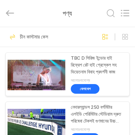
2026
Topbright
Creation
পণ্য
Limited.
All
Rights
Reserved.
বাড়ি
175
চীন কাস্টমার কেস
এইচডি এলইডি ডিসপ্লে
পণ্য
TBC D সিরিজ ইন্ডোর হাই
রিফ্রেশ রেট হাই গ্রেস্কেল সহ
VR
ভিয়েতনাম বিবাহ প্রদর্শনী কাজ
প্রদর্শন
আলোচনাযোগ্য
যোগাযোগ
22
আমাদের
নেদারল্যান্ডস 250 বর্গমিটার
সম্পর্কে
সিওবি এলইডি স্ক্রিন
এলইডি পেরিমিটার স্টেডিয়াম দ্রুত
পরিষেবা টেকসই গুণমানের উচ্চ
রিফ্রেশ রেট 3840Hz
কারখানা
আলোচনাযোগ্য