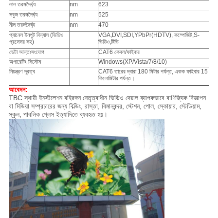
লাল তরঙ্গদৈর্ঘ্য
nm
623
সবুজ তরঙ্গদৈর্ঘ্য
nm
525
নীল তরঙ্গদৈর্ঘ্য
nm
470
প্যানেল ইনপুট বিন্যাস (ভিডিও
VGA,DVI,SDI,YPbPr(HDTV), কম্পোজিট,S-
প্রসেসর সহ)
ভিডিও,টিভি
ডেটা আন্তঃসংযোগ
CAT6 কেবল/ফাইবার
অপারেটিং সিস্টেম
Windows(XP/Vista/7/8/10)
নিয়ন্ত্রণ দূরত্ব
CAT6 তারের দ্বারা 180 মিটার পর্যন্ত, একক ফাইবার 15
কিলোমিটার পর্যন্ত।
আবেদন:
TBC স্থায়ী ইনস্টলেশন বহিরঙ্গন নেতৃত্বাধীন ভিডিও দেয়াল ব্যাপকভাবে বাণিজ্যিক বিজ্ঞাপন
বা মিডিয়া সম্প্রচারের জন্য বিল্ডিং, রাস্তা, বিমানবন্দর, স্টেশন, পোল, স্কোয়ার, স্টেডিয়াম,
স্কুল, পাবলিক প্লেস ইত্যাদিতে ব্যবহৃত হয়।