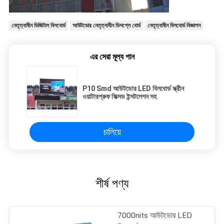
নেতৃত্বাধীন ডিজিটাল বিলবোর্ড
আউটডোর নেতৃত্বাধীন ডিসপ্লে বোর্ড
নেতৃত্বাধীন বিলবোর্ড বিজ্ঞাপন
এর সেরা মূল্য পান
P10 Smd আউটডোর LED বিলবোর্ড স্ক্রীন
ওয়াটারপ্রুফ ফিক্সড ইন্সটলেশন সহ
চালিয়ে
শীর্ষ পণ্য
7000nits আউটডোর LED