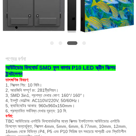
পণ্যের বর্ণনা
আউটডোর বিলবোর্ড SMD ফুল কালার P10 LED স্ক্রীন ফিক্সড
ইন্সটলেশন
তাৎক্ষণিক বিবরণ:
1, পিক্সেল পিচ: 10 মিমি।
2, আরজিবি সম্পূর্ণ রং: 281ট্রিলিয়ন।
3, SMD 3in1, প্রশস্ত দেখার কোণ: 160°/ 160°।
4, ইনপুট ভোল্টেজ: AC110V/220V, 50/60Hz।
5, ক্যাবিনেটের আকার: 960x960x150mm।
6, প্রস্তাবিত সর্বনিম্ন দেখার দূরত্ব: 10 মি.
বর্ণনা:
TBC আউটডোর এলইডি বিলবোর্ডগুলির মধ্যে ফিক্সড ইনস্টলেশন আউটডোর এলইডি
ডিসপ্লে অন্তর্ভুক্ত, পিক্সেল 4mm, 5mm, 6mm, 6.77mm, 10mm, 12mm,
16mm থেকে বিভিন্ন।P4, P5 এবং P10 সিরিজ হল সবচেয়ে সাশ্রয়ী এবং স্থিতিশীল