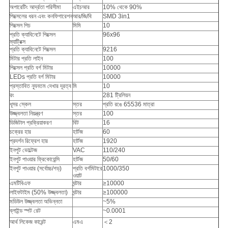
অপারেটিং আর্দ্রতা পরিসীমা
এইচআর
10% থেকে 90%
পিক্সেলের ধরন এবং কনফিগারেশন
আর/জি/বি
SMD 3in1
পিক্সেল পিচ
মিমি
10
প্রতি ক্যাবিনেটে পিক্সেল
96x96
ম্যাট্রিক্স
প্রতি ক্যাবিনেটে পিক্সেল
9216
মিটার প্রতি লাইন
100
পিক্সেল প্রতি বর্গ মিটার
10000
LEDs প্রতি বর্গ মিটার
10000
প্রস্তাবিত ন্যূনতম দেখার দূরত্ব
মি
10
রং
281 ট্রিলিয়ন
ধূসর স্কেল
স্তর
প্রতি রঙে 65536 মাত্রা
উজ্জ্বলতা নিয়ন্ত্রণ
স্তর
100
ডিজিটাল প্রক্রিয়াকরণ
বিট
16
চক্রের হার
হার্টজ
60
প্রদর্শন রিফ্রেশ হার
হার্টজ
1920
ইনপুট ভোল্টেজ
VAC
110/240
ইনপুট পাওয়ার ফ্রিকোয়েন্সি
হার্টজ
50/60
ইনপুট পাওয়ার (সর্বোচ্চ/গড়)
প্রতি বর্গমিটারে
1000/350
ওয়াট
এমটিবিএফ
ঘন্টার
≥10000
লাইফটাইম (50% উজ্জ্বলতা)
ঘন্টার
≥100000
মডিউল উজ্জ্বলতা অভিন্নতা
~5%
ব্লাইন্ড স্পট রেট
~0.0001
আর্থ লিকেজ কারেন্ট
এমএ
＜2