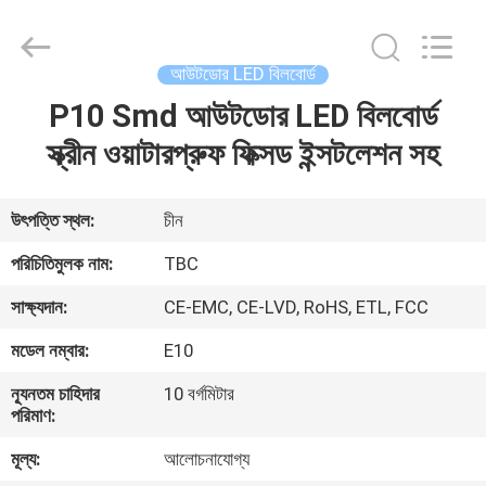
2026
Topbright
Creation
Limited.
All
আউটডোর LED বিলবোর্ড
Rights
Reserved.
P10 Smd আউটডোর LED বিলবোর্ড
বাড়ি
স্ক্রীন ওয়াটারপ্রুফ ফিক্সড ইন্সটলেশন সহ
পণ্য
উৎপত্তি স্থল:
চীন
VR
পরিচিতিমুলক নাম:
TBC
প্রদর্শন
সাক্ষ্যদান:
CE-EMC, CE-LVD, RoHS, ETL, FCC
মডেল নম্বার:
E10
আমাদের
সম্পর্কে
ন্যূনতম চাহিদার
10 বর্গমিটার
পরিমাণ:
মূল্য:
আলোচনাযোগ্য
কারখানা