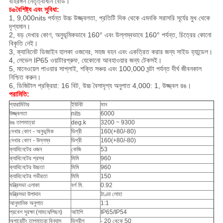
বহিরঙ্গন নেতৃত্বাধীন বোর্ড।
চ
e
বৈশিষ্ট্য এবং সুবিধা
:
1, 9,000nits পর্যন্ত উচ্চ উজ্জ্বলতা, প্রতিটি দিক থেকে এমনকি সরাসরি সূর্যের মুখ থেকে
দৃশ্যমান।
2, বড় দেখার কোণ, অনুভূমিকভাবে 160° এবং উল্লম্বভাবে 160° পর্যন্ত, চিত্রের কোনো
বিকৃতি নেই।
3, ক্যাবিনেট ডিজাইন হালকা ওজনের, সহজ বহন এবং একত্রিত করার জন্য সাইড হ্যান্ডেল।
4, লেভেল IP65 ওয়াটারপ্রুফ, যেকোনো আবহাওয়ার জন্য টেকসই।
5, মানেওয়েল পাওয়ার সাপ্লাই, শক্তি সঞ্চয় এবং 100,000 ঘন্টা পর্যন্ত দীর্ঘ জীবনকাল
নিশ্চিত করুন।
6, ডিজিটাল প্রক্রিয়া: 16 বিট, উচ্চ বৈসাদৃশ্য অনুপাত 4,000: 1, উজ্জ্বল রঙ।
পরামিতি:
প্যারামিটার
ইউনিট
মান
উজ্জ্বলতা
nits
6000
রঙ তাপমাত্রা
deg.k
3200 ~ 9300
দেখার কোণ - অনুভূমিক
ডিগ্রী
160(+80/-80)
দেখার কোণ - উল্লম্ব
ডিগ্রী
160(+80/-80)
ক্যাবিনেটের ওজন
কেজি
53
ক্যাবিনেটের প্রস্থ
মিমি
960
ক্যাবিনেটের উচ্চতা
মিমি
960
ক্যাবিনেটের গভীরতা
মিমি
150
মন্ত্রিসভা এলাকা
বর্গ মি.
0.92
মন্ত্রিসভা উপাদান
ঠাণ্ডা লোহা
আনুমানিক অনুপাত
1:1
প্রবেশ সুরক্ষা (সামনে/পিছন)
আইপি
IP65/IP54
অপারেটিং তাপমাত্রা বিন্যাস
ডিগ্রীগ
- 20 থেকে 50