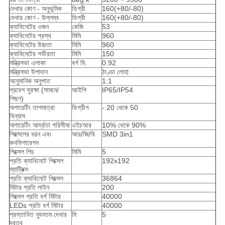
দেখার কোণ - অনুভূমিক
ডিগ্রী
160(+80/-80)
দেখার কোণ - উল্লম্ব
ডিগ্রী
160(+80/-80)
ক্যাবিনেটের ওজন
কেজি
53
ক্যাবিনেটের প্রস্থ
মিমি
960
ক্যাবিনেটের উচ্চতা
মিমি
960
ক্যাবিনেটের গভীরতা
মিমি
150
মন্ত্রিসভা এলাকা
বর্গ মি.
0.92
মন্ত্রিসভা উপাদান
ঠাণ্ডা লোহা
আনুমানিক অনুপাত
1:1
প্রবেশ সুরক্ষা (সামনে/
আইপি
IP65/IP54
পিছন)
অপারেটিং তাপমাত্রা
ডিগ্রীগ
- 20 থেকে 50
বিন্যাস
অপারেটিং আর্দ্রতা পরিসীমা
এইচআর
10% থেকে 90%
পিক্সেলের ধরন এবং
আর/জি/বি
SMD 3in1
কনফিগারেশন
পিক্সেল পিচ
মিমি
5
প্রতি ক্যাবিনেটে পিক্সেল
192x192
ম্যাট্রিক্স
প্রতি ক্যাবিনেটে পিক্সেল
36864
মিটার প্রতি লাইন
200
পিক্সেল প্রতি বর্গ মিটার
40000
LEDs প্রতি বর্গ মিটার
40000
প্রস্তাবিত ন্যূনতম দেখার
মি
5
দূরত্ব