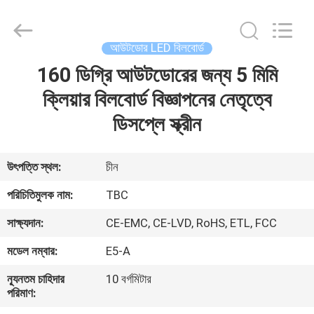
2026
Topbright
Creation
Limited.
All
আউটডোর LED বিলবোর্ড
Rights
Reserved.
160 ডিগ্রি আউটডোরের জন্য 5 মিমি
বাড়ি
ক্লিয়ার বিলবোর্ড বিজ্ঞাপনের নেতৃত্বে
পণ্য
ডিসপ্লে স্ক্রীন
VR
উৎপত্তি স্থল:
চীন
প্রদর্শন
পরিচিতিমুলক নাম:
TBC
সাক্ষ্যদান:
CE-EMC, CE-LVD, RoHS, ETL, FCC
আমাদের
মডেল নম্বার:
E5-A
সম্পর্কে
ন্যূনতম চাহিদার
10 বর্গমিটার
পরিমাণ:
কারখানা