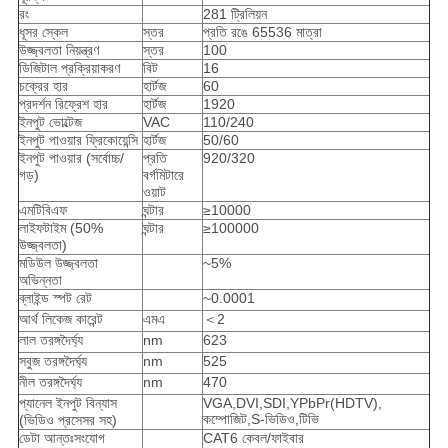
রং
281 ট্রিলিয়ন
ধূসর স্কেল
স্তর
প্রতি রঙে 65536 মাত্রা
উজ্জ্বলতা নিয়ন্ত্রণ
স্তর
100
ডিজিটাল প্রক্রিয়াকরণ
বিট
16
চক্রের হার
হার্টজ
60
প্রদর্শন রিফ্রেশ হার
হার্টজ
1920
ইনপুট ভোল্টেজ
VAC
110/240
ইনপুট পাওয়ার ফ্রিকোয়েন্সি
হার্টজ
50/60
ইনপুট পাওয়ার (সর্বোচ্চ/
প্রতি
920/320
গড়)
বর্গমিটারে
ওয়াট
এমটিবিএফ
ঘন্টার
≥10000
লাইফটাইম (50%
ঘন্টার
≥100000
উজ্জ্বলতা)
মডিউল উজ্জ্বলতা
~5%
অভিন্নতা
ব্লাইন্ড স্পট রেট
~0.0001
আর্থ লিকেজ কারেন্ট
এমএ
＜2
লাল তরঙ্গদৈর্ঘ্য
nm
623
সবুজ তরঙ্গদৈর্ঘ্য
nm
525
নীল তরঙ্গদৈর্ঘ্য
nm
470
প্যানেল ইনপুট বিন্যাস
VGA,DVI,SDI,YPbPr(HDTV),
কম্পোজিট,S-ভিডিও,টিভি
(ভিডিও প্রসেসর সহ)
ডেটা আন্তঃসংযোগ
CAT6 কেবল/ফাইবার