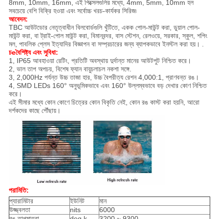
8mm, 10mm, 16mm, এই পিক্সেলগুলির মধ্যে, 4mm, 5mm, 10mm হল
সবচেয়ে বেশি বিক্রি হওয়া এবং সর্বোচ্চ খরচ-কার্যকর সিরিজ৷
আবেদন:
TBC আউটডোর নেতৃত্বাধীন বিলবোর্ডগুলি খুঁটিতে, একক পোল-মাউন্ট করা, ডুয়াল পোল-
মাউন্ট করা, বা ট্রাই-পোল মাউন্ট করা, বিমানবন্দর, বাস স্টেশন, রেলওয়ে, সরকার, স্কুল, শপিং
মল, পাবলিক প্লেস ইত্যাদির বিজ্ঞাপন বা সম্প্রচারের জন্য ব্যাপকভাবে ইনস্টল করা হয়। .
চ
e
বৈশিষ্ট্য এবং সুবিধা
:
1, IP65 আবহাওয়া রেটিং, প্রতিটি অবস্থায় দুর্দান্ত মানের আউটপুট নিশ্চিত করে।
2, ভাল তাপ অপচয়, বিশেষ ফ্যান বায়ুচলাচল নকশা সঙ্গে.
3, 2,000Hz পর্যন্ত উচ্চ তাজা হার, উচ্চ বৈপরীত্য রেশন 4,000:1, প্রাণবন্ত রঙ।
4, SMD LEDs 160° অনুভূমিকভাবে এবং 160° উল্লম্বভাবে বড় দেখার কোণ নিশ্চিত
করে।
এই সীমার মধ্যে কোন কোণে চিত্রের কোন বিকৃতি নেই, কোন রঙ কাস্ট করা হয়নি, আরো
দর্শকদের কাছে পৌঁছায়।
পরামিতি
:
প্যারামিটার
ইউনিট
মান
উজ্জ্বলতা
nits
6000
রঙ তাপমাত্রা
deg.k
3200 ~ 9300