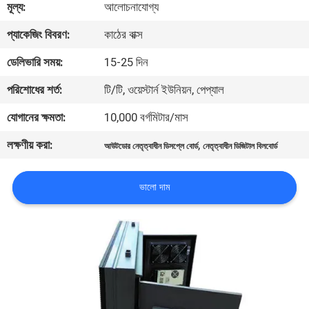
মূল্য:
আলোচনাযোগ্য
ভ্রমণ
প্যাকেজিং বিবরণ:
কাঠের বাক্স
মান
ডেলিভারি সময়:
15-25 দিন
নিয়ন্ত্রণ
পরিশোধের শর্ত:
টি/টি, ওয়েস্টার্ন ইউনিয়ন, পেপ্যাল
যোগানের ক্ষমতা:
10,000 বর্গমিটার/মাস
খবর
লক্ষণীয় করা:
,
আউটডোর নেতৃত্বাধীন ডিসপ্লে বোর্ড
নেতৃত্বাধীন ডিজিটাল বিলবোর্ড
সাইটম্যাপ
ভালো দাম
গোপনীয়তা
নীতি