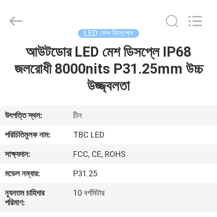
2026
Topbright
Creation
Limited.
All
LED মেশ ডিসপ্লে
Rights
Reserved.
আউটডোর LED মেশ ডিসপ্লে IP68
বাড়ি
জলরোধী 8000nits P31.25mm উচ্চ
পণ্য
উজ্জ্বলতা
VR
উৎপত্তি স্থল:
চীন
প্রদর্শন
পরিচিতিমুলক নাম:
TBC LED
সাক্ষ্যদান:
FCC, CE, ROHS
আমাদের
মডেল নম্বার:
P31.25
সম্পর্কে
ন্যূনতম চাহিদার
10 বর্গমিটার
পরিমাণ:
কারখানা