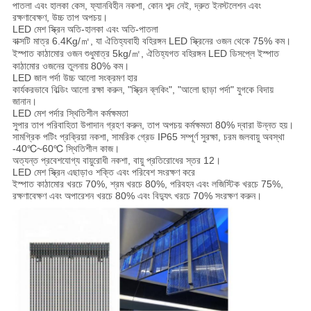
পাতলা এবং হালকা কেস, ফ্যানবিহীন নকশা, কোন শব্দ নেই, দ্রুত ইনস্টলেশন এবং
রক্ষণাবেক্ষণ, উচ্চ তাপ অপচয়।
LED মেশ স্ক্রিন অতি-হালকা এবং অতি-পাতলা
বাক্সটি মাত্র 6.4Kg/㎡, যা ঐতিহ্যবাহী বহিরঙ্গন LED স্ক্রিনের ওজন থেকে 75% কম।
ইস্পাত কাঠামোর ওজন শুধুমাত্র 5kg/㎡, ঐতিহ্যগত বহিরঙ্গন LED ডিসপ্লে ইস্পাত
কাঠামোর ওজনের তুলনায় 80% কম।
LED জাল পর্দা উচ্চ আলো সংক্রমণ হার
কার্যকরভাবে বিল্ডিং আলো রক্ষা করুন, "স্ক্রিন ব্লকিং", "আলো ছাড়া পর্দা" যুগকে বিদায়
জানান।
LED মেশ পর্দার স্থিতিশীল কর্মক্ষমতা
সুপার তাপ পরিবাহিতা উপাদান গ্রহণ করুন, তাপ অপচয় কর্মক্ষমতা 80% দ্বারা উন্নত হয়।
সামগ্রিক পটিং প্রক্রিয়া নকশা, সামরিক গ্রেড IP65 সম্পূর্ণ সুরক্ষা, চরম জলবায়ু অবস্থা
-40℃~60℃ স্থিতিশীল কাজ।
অত্যন্ত প্রবেশযোগ্য বায়ুরোধী নকশা, বায়ু প্রতিরোধের স্তর 12।
LED মেশ স্ক্রিন এছাড়াও শক্তি এবং পরিবেশ সংরক্ষণ করে
ইস্পাত কাঠামোর খরচে 70%, শ্রম খরচে 80%, পরিবহন এবং লজিস্টিক খরচে 75%,
রক্ষণাবেক্ষণ এবং অপারেশন খরচে 80% এবং বিদ্যুৎ খরচে 70% সংরক্ষণ করুন।