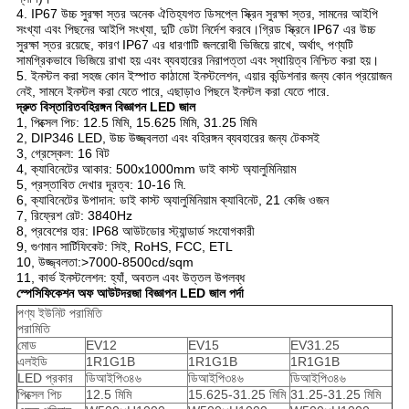
4. IP67 উচ্চ সুরক্ষা স্তর অনেক ঐতিহ্যগত ডিসপ্লে স্ক্রিন সুরক্ষা স্তর, সামনের আইপি
সংখ্যা এবং পিছনের আইপি সংখ্যা, দুটি ডেটা নির্দেশ করবে।গ্রিড স্ক্রিনে IP67 এর উচ্চ
সুরক্ষা স্তর রয়েছে, কারণ IP67 এর ধারণাটি জলরোধী ভিজিয়ে রাখে, অর্থাৎ, পণ্যটি
সামগ্রিকভাবে ভিজিয়ে রাখা হয় এবং ব্যবহারের নিরাপত্তা এবং স্থায়িত্ব নিশ্চিত করা হয়।
5. ইনস্টল করা সহজ কোন ইস্পাত কাঠামো ইনস্টলেশন, এয়ার কন্ডিশনার জন্য কোন প্রয়োজন
নেই, সামনে ইনস্টল করা যেতে পারে, এছাড়াও পিছনে ইনস্টল করা যেতে পারে.
দ্রুত বিস্তারিত
বহিরঙ্গন বিজ্ঞাপন LED জাল
1, পিক্সেল পিচ: 12.5 মিমি, 15.625 মিমি, 31.25 মিমি
2, DIP346 LED, উচ্চ উজ্জ্বলতা এবং বহিরঙ্গন ব্যবহারের জন্য টেকসই
3, গ্রেস্কেল: 16 বিট
4, ক্যাবিনেটের আকার: 500x1000mm ডাই কাস্ট অ্যালুমিনিয়াম
5, প্রস্তাবিত দেখার দূরত্ব: 10-16 মি.
6, ক্যাবিনেটের উপাদান: ডাই কাস্ট অ্যালুমিনিয়াম ক্যাবিনেট, 21 কেজি ওজন
7, রিফ্রেশ রেট: 3840Hz
8, প্রবেশের হার: IP68 আউটডোর স্ট্যান্ডার্ড সংযোগকারী
9, গুণমান সার্টিফিকেট: সিই, RoHS, FCC, ETL
10, উজ্জ্বলতা:>7000-8500cd/sqm
11, কার্ভ ইনস্টলেশন: হ্যাঁ, অবতল এবং উত্তল উপলব্ধ
স্পেসিফিকেশন অফ আউট
দরজা বিজ্ঞাপন LED জাল পর্দা
পণ্য ইউনিট পরামিতি
পরামিতি
মোড
EV12
EV15
EV31.25
এলইডি
1R1G1B
1R1G1B
1R1G1B
LED প্রকার
ডিআইপি৩৪৬
ডিআইপি৩৪৬
ডিআইপি৩৪৬
পিক্সেল পিচ
12.5 মিমি
15.625-31.25 মিমি
31.25-31.25 মিমি