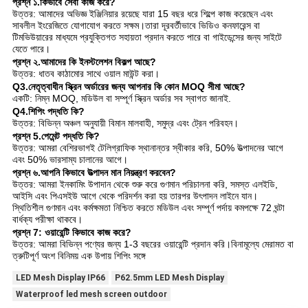
প্রশ্ন ১.কিভাবে সেবা কাজ করে?
উত্তর: আমাদের অভিজ্ঞ ইঞ্জিনিয়ার রয়েছে যারা 15 বছর ধরে শিল্পে কাজ করেছেন এবং
সাবলীল ইংরেজিতে যোগাযোগ করতে সক্ষম।তারা দূরবর্তীভাবে ভিডিও কনফারেন্স বা
টিমভিউয়ারের মাধ্যমে প্রযুক্তিগত সহায়তা প্রদান করতে পারে বা গাইডেন্সের জন্য সাইটে
যেতে পারে।
প্রশ্ন ২.আমাদের কি ইনস্টলেশন বিকল্প আছে?
উত্তর: ধাতব কাঠামোর সাথে ওয়াল মাউন্ট করা।
Q3.নেতৃত্বাধীন স্ক্রিন অর্ডারের জন্য আপনার কি কোন MOQ সীমা আছে?
একটি: নিম্ন MOQ, মডিউল বা সম্পূর্ণ স্ক্রিন অর্ডার সব স্বাগত জানাই.
Q4.শিপিং পদ্ধতি কি?
উত্তর: বিভিন্ন অঞ্চল অনুযায়ী বিমান মালবাহী, সমুদ্র এবং ট্রেন পরিবহন।
প্রশ্ন 5.পেমেন্ট পদ্ধতি কি?
উত্তর: আমরা বেশিরভাগই টেলিগ্রাফিক স্থানান্তর স্বীকার করি, 50% উত্পাদনের আগে
এবং 50% ভারসাম্য চালানের আগে।
প্রশ্ন ৬.আপনি কিভাবে উত্পাদন মান নিয়ন্ত্রণ করবেন?
উত্তর: আমরা ইনকামিং উপাদান থেকে শুরু করে গুণমান পরিচালনা করি, সমস্ত এলইডি,
আইসি এবং পিএসইউ আগে থেকে পরিদর্শন করা হয় তারপর উৎপাদন লাইনে যান।
স্থিতিশীল গুণমান এবং কর্মক্ষমতা নিশ্চিত করতে মডিউল এবং সম্পূর্ণ পর্দায় কমপক্ষে 72 ঘন্টা
বার্ধক্য পরীক্ষা থাকবে।
প্রশ্ন 7: ওয়ারেন্টি কিভাবে কাজ করে?
উত্তর: আমরা বিভিন্ন পণ্যের জন্য 1-3 বছরের ওয়ারেন্টি প্রদান করি।বিনামূল্যে মেরামত বা
ত্রুটিপূর্ণ অংশ বিনিময় এক উপায় শিপিং সঙ্গে
LED Mesh Display IP66
P62.5mm LED Mesh Display
Waterproof led mesh screen outdoor