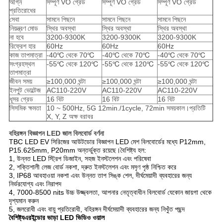
অগ্নি
সম্পূর্ণ VO গ্রেড
সম্পূর্ণ VO গ্রেড
সম্পূর্ণ VO গ্রেড
প্রতিরোধের
সেবা
সামনে পিছনে
সামনে পিছনে
সামনে পিছনে
নিয়ন্ত্রণ মোড
স্থির অবস্থা
স্থির অবস্থা
স্থির অবস্থা
না হবে
3200-9300K
3200-9300K
3200-9300K
রিফ্রেশ হার
60Hz
60Hz
60Hz
কাজ তাপমাত্রা
-40℃ থেকে 70℃
-40℃ থেকে 70℃
-40℃ থেকে 70℃
সংগ্রহস্থল
-55℃ থেকে 120℃
-55℃ থেকে 120℃
-55℃ থেকে 120℃
তাপমাত্রা
জীবন সময়
≥100,000 ঘন্টা
≥100,000 ঘন্টা
≥100,000 ঘন্টা
ইনপুট ভোল্টেজ
AC110-220V
AC110-220V
AC110-220V
ধূসর গ্রেড
16 বিট
16 বিট
16 বিট
সিসমিক ক্ষমতা
10 ~ 500Hz, 5G 12min./1cycle, 72min সময়কাল।প্রতিটি
X, Y, Z অক্ষ বরাবর
বহিরঙ্গন বিজ্ঞাপন LED জাল বিলবোর্ড বর্ণনা
TBC LED EV সিরিজের আউটডোর বিজ্ঞাপন LED মেশ বিলবোর্ডের মধ্যে P12mm,
P15.625mm, P20mm অন্তর্ভুক্ত রয়েছে।বৈশিষ্ট্য হল:
1, উন্নত LED স্ট্রিপ ডিজাইন, সহজ ইনস্টলেশন এবং পরিষেবা
2, শক্তিশালী লেজ বোর্ড নকশা, দ্রুত ইনস্টলেশন এবং মসৃণ পৃষ্ঠ নিশ্চিত করে
3, IP68 আবহাওয়া নকশা এবং উন্নত তাপ সিঙ্ক শেল, দীর্ঘমেয়াদী ব্যবহারের জন্য
নির্ভরযোগ্য এবং নিরাপদ
4, 7000-8500 nits উচ্চ উজ্জ্বলতা, আপনার নেতৃত্বাধীন বিলবোর্ড যেকোন জায়গা থেকে
দৃশ্যমান করুন
5, জলরোধী এবং বায়ু প্রতিরোধী, বহিরঙ্গন দীর্ঘমেয়াদী ব্যবহারের জন্য নিখুঁত পছন্দ
বৈশিষ্ট্য
এর
ইন্ডোর ভাড়া LED ভিডিও ওয়াল