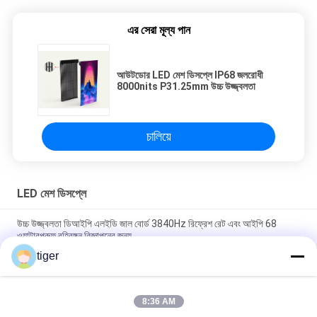
এর সেরা মূল্য পান
আউটডোর LED মেশ ডিসপ্লে IP68 জলরোধী
8000nits P31.25mm উচ্চ উজ্জ্বলতা
চালিয়ে
LED মেশ ডিসপ্লে
উচ্চ উজ্জ্বলতা ডিআইপি এলইডি জাল বোর্ড 3840Hz রিফ্রেশ রেট এবং আইপি 68
ওয়াটারপ্রুফ বহিরঙ্গন বিজ্ঞাপনের জন্য
tiger
আউটডোর এলইডি মেশ ডিসপ্লে P25-25, 8000nits উচ্চ উজ্জ্বলতা, IP68 জলরোধী
এবং উন্নত দৃশ্যমানতার জন্য হালকা ওজনের ডিজাইন
8:36 AM
8000nits উচ্চ উজ্জ্বলতা, IP68 জলরোধী এবং হালকা ওজনের ডিজাইন সহ আউটডোর