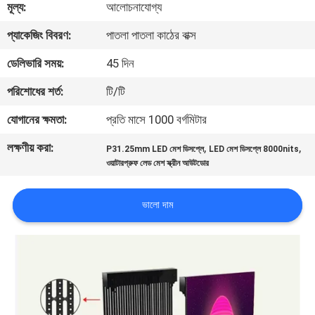
মূল্য:
আলোচনাযোগ্য
ভ্রমণ
প্যাকেজিং বিবরণ:
পাতলা পাতলা কাঠের বাক্স
মান
ডেলিভারি সময়:
45 দিন
নিয়ন্ত্রণ
পরিশোধের শর্ত:
টি/টি
যোগানের ক্ষমতা:
প্রতি মাসে 1000 বর্গমিটার
খবর
লক্ষণীয় করা:
,
,
P31.25mm LED মেশ ডিসপ্লে
LED মেশ ডিসপ্লে 8000nits
ওয়াটারপ্রুফ লেড মেশ স্ক্রীন আউটডোর
সাইটম্যাপ
ভালো দাম
গোপনীয়তা
নীতি