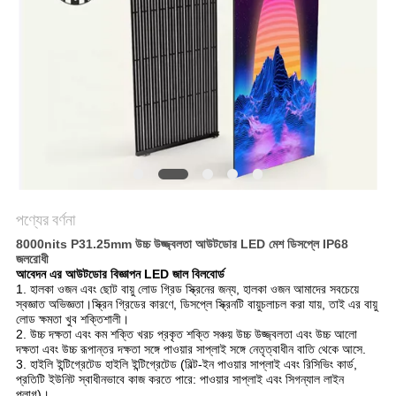
পণ্যের বর্ণনা
8000nits P31.25mm উচ্চ উজ্জ্বলতা আউটডোর LED মেশ ডিসপ্লে IP68
জলরোধী
আবেদন
এর
আউটডোর বিজ্ঞাপন LED জাল বিলবোর্ড
1. হালকা ওজন এবং ছোট বায়ু লোড গ্রিড স্ক্রিনের জন্য, হালকা ওজন আমাদের সবচেয়ে
স্বজ্ঞাত অভিজ্ঞতা।স্ক্রিন গ্রিডের কারণে, ডিসপ্লে স্ক্রিনটি বায়ুচলাচল করা যায়, তাই এর বায়ু
লোড ক্ষমতা খুব শক্তিশালী।
2. উচ্চ দক্ষতা এবং কম শক্তি খরচ প্রকৃত শক্তি সঞ্চয় উচ্চ উজ্জ্বলতা এবং উচ্চ আলো
দক্ষতা এবং উচ্চ রূপান্তর দক্ষতা সঙ্গে পাওয়ার সাপ্লাই সঙ্গে নেতৃত্বাধীন বাতি থেকে আসে.
3. হাইলি ইন্টিগ্রেটেড হাইলি ইন্টিগ্রেটেড (বিল্ট-ইন পাওয়ার সাপ্লাই এবং রিসিভিং কার্ড,
প্রতিটি ইউনিট স্বাধীনভাবে কাজ করতে পারে: পাওয়ার সাপ্লাই এবং সিগন্যাল লাইন
প্লাগ)।