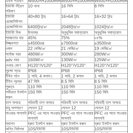
একক পরিমান
W500×H1000mm
W500×H1000mm
W500×H1000mm
ইউনিট স্ট্রিপ
10 খানা
16 পিসি
8 পিসি
পরিমাণ
ইউনিট
40×80 বিন্দু
16×64 বিন্দু
16×32 বিন্দু
রেজোলিউশন
রেজোলিউশন
6400বিন্দু/㎡
2048বিন্দু/㎡
1024বিন্দু/㎡
ইউনিট দিক
উল্লম্ব
অনুভূমিক সমান্তরাল
অনুভূমিক সমান্তরাল
স্বচ্ছতার হার
45%
75%
৮৫%
উজ্জ্বলতা
≥4500nit
≥7000nit
≥3500nit
ওজন
22 কেজি/㎡
21 কেজি/㎡
19 কেজি/㎡
সর্বোচ্চ খরচ
480W/㎡
300W/㎡
280W/㎡
adv খরচ
160W/㎡
130W/㎡
125W/㎡
দেখার কোণ
H120°/V120°
H120°/V120°
H120°/V120°
সুরক্ষা স্তর
IP68
IP68
IP68
টিউব গঠন
1 সারি, 4 কলাম।
1 সারি, 2 কলাম
1 সারি, 2 কলাম
টিউব প্রস্থ
47 মিমি
8.5 মিমি
8.5 মিমি
পুরুত্ব
110 মিমি
110 মিমি
110 মিমি
গভীরতা ইনস্টল
150 মিমি
150 মিমি
150 মিমি
করুন
তাপ অপচয়
পরিবাহী তাপ অপচয়
পরিবাহী তাপ অপচয়
পরিবাহী তাপ অপচয়
বায়ু অপসারণ
লেভেল 12
লেভেল 12
লেভেল 12
পাওয়ার সাপ্লাই
PFC এর সাথে পাওয়ার
PFC এর সাথে পাওয়ার
PFC এর সাথে পাওয়ার
সাপ্লাই
সাপ্লাই
সাপ্লাই
স্থাপন
দ্রুত ইনস্টল করুন
দ্রুত ইনস্টল করুন
দ্রুত ইনস্টল করুন
অগ্নি নির্বাপক
10S/ইউনিট
10S/ইউনিট
10S/ইউনিট