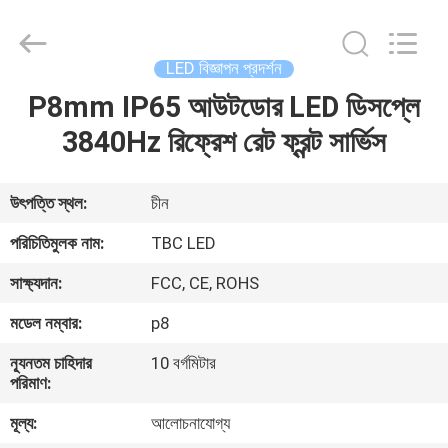
2026
Topbright
Creation
Limited.
All
LED বিজ্ঞাপন প্রদর্শন
Rights
Reserved.
P8mm IP65 আউটডোর LED ডিসপ্লে
বাড়ি
3840Hz রিফ্রেশ রেট ফ্রন্ট সার্ভিস
পণ্য
উৎপত্তি স্থল:
চীন
VR
পরিচিতিমুলক নাম:
TBC LED
প্রদর্শন
সাক্ষ্যদান:
FCC, CE, ROHS
মডেল নম্বার:
p8
আমাদের
সম্পর্কে
ন্যূনতম চাহিদার
10 বর্গমিটার
পরিমাণ:
মূল্য:
আলোচনাযোগ্য
কারখানা