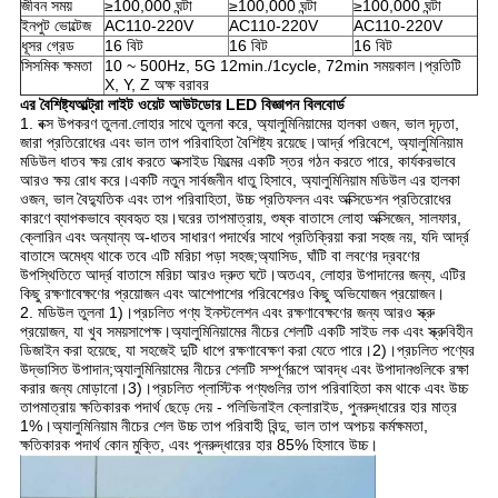
জীবন সময়
≥100,000 ঘন্টা
≥100,000 ঘন্টা
≥100,000 ঘন্টা
ইনপুট ভোল্টেজ
AC110-220V
AC110-220V
AC110-220V
ধূসর গ্রেড
16 বিট
16 বিট
16 বিট
সিসমিক ক্ষমতা
10 ~ 500Hz, 5G 12min./1cycle, 72min সময়কাল।প্রতিটি
X, Y, Z অক্ষ বরাবর
এর বৈশিষ্ট্য
আল্ট্রা লাইট ওয়েট আউটডোর LED বিজ্ঞাপন বিলবোর্ড
1. বক্স উপকরণ তুলনা.লোহার সাথে তুলনা করে, অ্যালুমিনিয়ামের হালকা ওজন, ভাল দৃঢ়তা, 
জারা প্রতিরোধের এবং ভাল তাপ পরিবাহিতা বৈশিষ্ট্য রয়েছে।আর্দ্র পরিবেশে, অ্যালুমিনিয়াম 
মডিউল ধাতব ক্ষয় রোধ করতে অক্সাইড ফিল্মের একটি স্তর গঠন করতে পারে, কার্যকরভাবে 
আরও ক্ষয় রোধ করে।একটি নতুন সার্বজনীন ধাতু হিসাবে, অ্যালুমিনিয়াম মডিউল এর হালকা 
ওজন, ভাল বৈদ্যুতিক এবং তাপ পরিবাহিতা, উচ্চ প্রতিফলন এবং অক্সিডেশন প্রতিরোধের 
কারণে ব্যাপকভাবে ব্যবহৃত হয়।ঘরের তাপমাত্রায়, শুষ্ক বাতাসে লোহা অক্সিজেন, সালফার, 
ক্লোরিন এবং অন্যান্য অ-ধাতব সাধারণ পদার্থের সাথে প্রতিক্রিয়া করা সহজ নয়, যদি আর্দ্র 
বাতাসে অমেধ্য থাকে তবে এটি মরিচা পড়া সহজ;অ্যাসিড, ঘাঁটি বা লবণের দ্রবণের 
উপস্থিতিতে আর্দ্র বাতাসে মরিচা আরও দ্রুত ঘটে।অতএব, লোহার উপাদানের জন্য, এটির 
কিছু রক্ষণাবেক্ষণের প্রয়োজন এবং আশেপাশের পরিবেশেরও কিছু অভিযোজন প্রয়োজন।
2. মডিউল তুলনা 1)।প্রচলিত পণ্য ইনস্টলেশন এবং রক্ষণাবেক্ষণের জন্য আরও স্ক্রু 
প্রয়োজন, যা খুব সময়সাপেক্ষ।অ্যালুমিনিয়ামের নীচের শেলটি একটি সাইড লক এবং স্ক্রুবিহীন 
ডিজাইন করা হয়েছে, যা সহজেই দুটি ধাপে রক্ষণাবেক্ষণ করা যেতে পারে।2)।প্রচলিত পণ্যের 
উদ্ভাসিত উপাদান;অ্যালুমিনিয়ামের নীচের শেলটি সম্পূর্ণরূপে আবদ্ধ এবং উপাদানগুলিকে রক্ষা 
করার জন্য মোড়ানো।3)।প্রচলিত প্লাস্টিক পণ্যগুলির তাপ পরিবাহিতা কম থাকে এবং উচ্চ 
তাপমাত্রায় ক্ষতিকারক পদার্থ ছেড়ে দেয় - পলিভিনাইল ক্লোরাইড, পুনরুদ্ধারের হার মাত্র 
1%।অ্যালুমিনিয়াম নীচের শেল উচ্চ তাপ পরিবাহী বিন্দু, ভাল তাপ অপচয় কর্মক্ষমতা, 
ক্ষতিকারক পদার্থ কোন মুক্তি, এবং পুনরুদ্ধারের হার 85% হিসাবে উচ্চ।