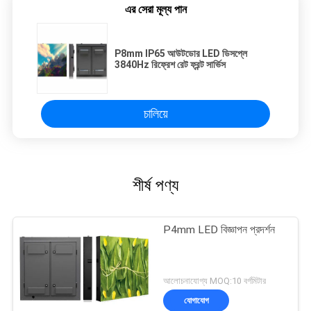
এর সেরা মূল্য পান
P8mm IP65 আউটডোর LED ডিসপ্লে
3840Hz রিফ্রেশ রেট ফ্রন্ট সার্ভিস
চালিয়ে
শীর্ষ পণ্য
P4mm LED বিজ্ঞাপন প্রদর্শন
আলোচনাযোগ্য MOQ:10 বর্গমিটার
যোগাযোগ