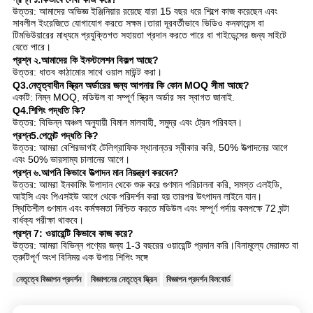
উত্তর: আমাদের অভিজ্ঞ ইঞ্জিনিয়ার রয়েছে যারা 15 বছর ধরে শিল্পে কাজ করেছেন এবং
সাবলীল ইংরেজিতে যোগাযোগ করতে সক্ষম।তারা দূরবর্তীভাবে ভিডিও কনফারেন্স বা
টিমভিউয়ারের মাধ্যমে প্রযুক্তিগত সহায়তা প্রদান করতে পারে বা গাইডেন্সের জন্য সাইটে
যেতে পারে।
প্রশ্ন ২.আমাদের কি ইনস্টলেশন বিকল্প আছে?
উত্তর: ধাতব কাঠামোর সাথে ওয়াল মাউন্ট করা।
Q3.নেতৃত্বাধীন স্ক্রিন অর্ডারের জন্য আপনার কি কোন MOQ সীমা আছে?
একটি: নিম্ন MOQ, মডিউল বা সম্পূর্ণ স্ক্রিন অর্ডার সব স্বাগত জানাই.
Q4.শিপিং পদ্ধতি কি?
উত্তর: বিভিন্ন অঞ্চল অনুযায়ী বিমান মালবাহী, সমুদ্র এবং ট্রেন পরিবহন।
প্রশ্ন5.পেমেন্ট পদ্ধতি কি?
উত্তর: আমরা বেশিরভাগই টেলিগ্রাফিক স্থানান্তর স্বীকার করি, 50% উত্পাদনের আগে
এবং 50% ভারসাম্য চালানের আগে।
প্রশ্ন ৬.আপনি কিভাবে উত্পাদন মান নিয়ন্ত্রণ করবেন?
উত্তর: আমরা ইনকামিং উপাদান থেকে শুরু করে গুণমান পরিচালনা করি, সমস্ত এলইডি,
আইসি এবং পিএসইউ আগে থেকে পরিদর্শন করা হয় তারপর উৎপাদন লাইনে যান।
স্থিতিশীল গুণমান এবং কর্মক্ষমতা নিশ্চিত করতে মডিউল এবং সম্পূর্ণ পর্দায় কমপক্ষে 72 ঘন্টা
বার্ধক্য পরীক্ষা থাকবে।
প্রশ্ন 7: ওয়ারেন্টি কিভাবে কাজ করে?
উত্তর: আমরা বিভিন্ন পণ্যের জন্য 1-3 বছরের ওয়ারেন্টি প্রদান করি।বিনামূল্যে মেরামত বা
ত্রুটিপূর্ণ অংশ বিনিময় এক উপায় শিপিং সঙ্গে
নেতৃত্বে বিজ্ঞাপন প্রদর্শন
বিজ্ঞাপনের নেতৃত্বে স্ক্রিন
বিজ্ঞাপন প্রদর্শন বিলবোর্ড