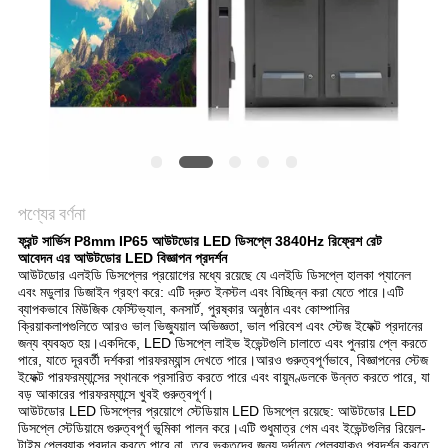
পণ্যের বর্ণনা
ফ্রন্ট সার্ভিস P8mm IP65 আউটডোর LED ডিসপ্লে 3840Hz রিফ্রেশ রেট
আবেদন
এর
আউটডোর LED বিজ্ঞাপন প্রদর্শন
আউটডোর এলইডি ডিসপ্লের প্রয়োগের মধ্যে রয়েছে যে এলইডি ডিসপ্লে হালকা প্যানেল
এবং মডুলার ডিজাইন গ্রহণ করে: এটি দ্রুত ইনস্টল এবং বিচ্ছিন্ন করা যেতে পারে।এটি
ব্যাপকভাবে মিউজিক ফেস্টিভ্যাল, কনসার্ট, পুরষ্কার অনুষ্ঠান এবং কোম্পানির
ক্রিয়াকলাপগুলিতে আরও ভাল ভিজ্যুয়াল অভিজ্ঞতা, ভাল পরিবেশ এবং স্টেজ ইফেক্ট প্রদানের
জন্য ব্যবহৃত হয়।একদিকে, LED ডিসপ্লে লাইভ ইভেন্টগুলি চালাতে এবং পুনরায় প্লে করতে
পারে, যাতে দূরবর্তী দর্শকরা পারফরম্যান্স দেখতে পারে।আরও গুরুত্বপূর্ণভাবে, বিজ্ঞাপনের স্টেজ
ইফেক্ট পারফরম্যান্সের স্থানকে প্রসারিত করতে পারে এবং বায়ুমণ্ডলকে উন্নত করতে পারে, যা
বড় আকারের পারফরম্যান্সে খুবই গুরুত্বপূর্ণ।
আউটডোর LED ডিসপ্লের প্রয়োগে স্টেডিয়াম LED ডিসপ্লে রয়েছে: আউটডোর LED
ডিসপ্লে স্টেডিয়ামে গুরুত্বপূর্ণ ভূমিকা পালন করে।এটি শুধুমাত্র গেম এবং ইভেন্টগুলির রিয়েল-
টাইম প্লেব্যাক প্রদান করতে পারে না, তবে ভক্তদের জন্য দুর্দান্ত প্লেব্যাকও প্রদর্শন করতে