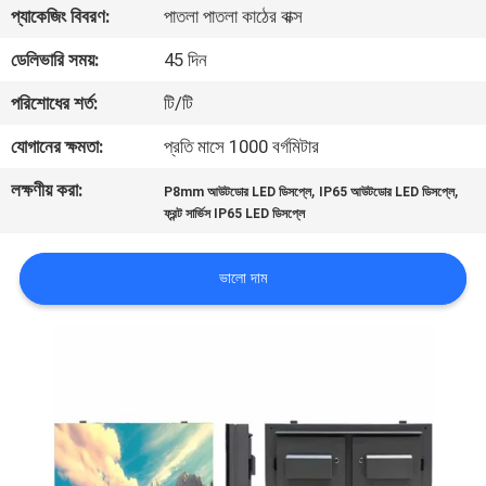
ভ্রমণ
প্যাকেজিং বিবরণ:
পাতলা পাতলা কাঠের বাক্স
ডেলিভারি সময়:
45 দিন
মান
পরিশোধের শর্ত:
টি/টি
নিয়ন্ত্রণ
যোগানের ক্ষমতা:
প্রতি মাসে 1000 বর্গমিটার
লক্ষণীয় করা:
,
,
খবর
P8mm আউটডোর LED ডিসপ্লে
IP65 আউটডোর LED ডিসপ্লে
ফ্রন্ট সার্ভিস IP65 LED ডিসপ্লে
সাইটম্যাপ
ভালো দাম
গোপনীয়তা
নীতি