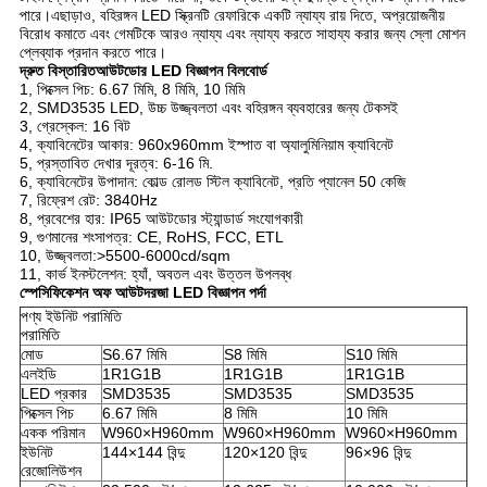
পারে।এছাড়াও, বহিরঙ্গন LED স্ক্রিনটি রেফারিকে একটি ন্যায্য রায় দিতে, অপ্রয়োজনীয়
বিরোধ কমাতে এবং গেমটিকে আরও ন্যায্য এবং ন্যায্য করতে সাহায্য করার জন্য স্লো মোশন
প্লেব্যাক প্রদান করতে পারে।
দ্রুত বিস্তারিত
আউটডোর LED বিজ্ঞাপন বিলবোর্ড
1, পিক্সেল পিচ: 6.67 মিমি, 8 মিমি, 10 মিমি
2, SMD3535 LED, উচ্চ উজ্জ্বলতা এবং বহিরঙ্গন ব্যবহারের জন্য টেকসই
3, গ্রেস্কেল: 16 বিট
4, ক্যাবিনেটের আকার: 960x960mm ইস্পাত বা অ্যালুমিনিয়াম ক্যাবিনেট
5, প্রস্তাবিত দেখার দূরত্ব: 6-16 মি.
6, ক্যাবিনেটের উপাদান: কোল্ড রোলড স্টিল ক্যাবিনেট, প্রতি প্যানেল 50 কেজি
7, রিফ্রেশ রেট: 3840Hz
8, প্রবেশের হার: IP65 আউটডোর স্ট্যান্ডার্ড সংযোগকারী
9, গুণমানের শংসাপত্র: CE, RoHS, FCC, ETL
10, উজ্জ্বলতা:>5500-6000cd/sqm
11, কার্ভ ইনস্টলেশন: হ্যাঁ, অবতল এবং উত্তল উপলব্ধ
স্পেসিফিকেশন অফ আউট
দরজা LED বিজ্ঞাপন পর্দা
পণ্য ইউনিট পরামিতি
পরামিতি
মোড
S6.67 মিমি
S8 মিমি
S10 মিমি
এলইডি
1R1G1B
1R1G1B
1R1G1B
LED প্রকার
SMD3535
SMD3535
SMD3535
পিক্সেল পিচ
6.67 মিমি
8 মিমি
10 মিমি
একক পরিমান
W960×H960mm
W960×H960mm
W960×H960mm
ইউনিট
144×144 বিন্দু
120×120 বিন্দু
96×96 বিন্দু
রেজোলিউশন